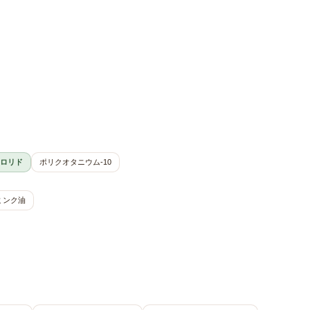
ロリド
ポリクオタニウム-10
ミンク油