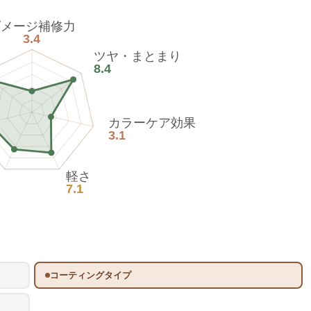
ダメージ補修力
3.4
ツヤ・まとまり
8.4
カラーケア効果
3.1
軽さ
7.1
コーティングタイプ