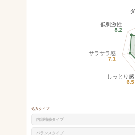
低刺激性
8.2
サラサラ感
7.1
しっとり感
6.5
処方タイプ
内部補修タイプ
バランスタイプ