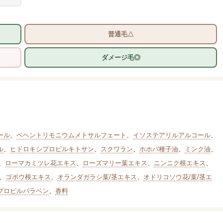
普通毛△
ダメージ毛◎
ール
、
ベヘントリモニウムメトサルフェート
、
イソステアリルアルコール
、
ル
、
ヒドロキシプロピルキトサン
、
スクワラン
、
ホホバ種子油
、
ミンク油
、
、
ローマカミツレ花エキス
、
ローズマリー葉エキス
、
ニンニク根エキス
、
、
ゴボウ根エキス
、
オランダガラシ葉/茎エキス
、
オドリコソウ花/葉/茎エ
プロピルパラベン
、
香料