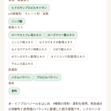
ヒドロキシプロピルキトサン
pH調整剤・キレート剤・塩類
リンゴ酸
植物エキス
ローマカミツレ花エキス
ローズマリー葉エキス
ニンニク根エキス
セイヨウキズタ葉/茎エキス
セイヨウアカマツ球果エキス
ゴボウ根エキス
オランダガラシ葉/茎エキス
オドリコソウ花/葉/茎エキス
アルニカ花エキス
防腐剤
メチルパラベン
プロピルパラベン
香料
香料
水・イソプロパノールをはじめ、4種類の溶剤・基剤を使用。有効成分
の溶解性と使用感のバランスに配慮した処方基盤です。シクロペンタ