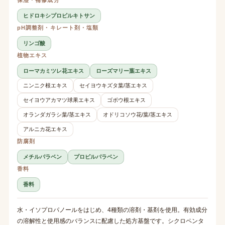
ヒドロキシプロピルキトサン
pH調整剤・キレート剤・塩類
リンゴ酸
植物エキス
ローマカミツレ花エキス
ローズマリー葉エキス
ニンニク根エキス
セイヨウキズタ葉/茎エキス
セイヨウアカマツ球果エキス
ゴボウ根エキス
オランダガラシ葉/茎エキス
オドリコソウ花/葉/茎エキス
アルニカ花エキス
防腐剤
メチルパラベン
プロピルパラベン
香料
香料
水・イソプロパノールをはじめ、4種類の溶剤・基剤を使用。有効成分
の溶解性と使用感のバランスに配慮した処方基盤です。シクロペンタ