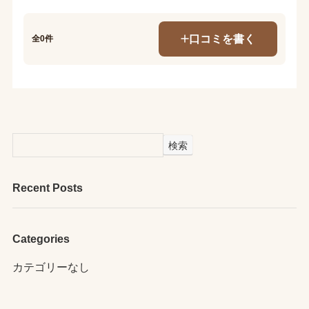
口コミを書く
全0件
検索
Recent Posts
Categories
カテゴリーなし