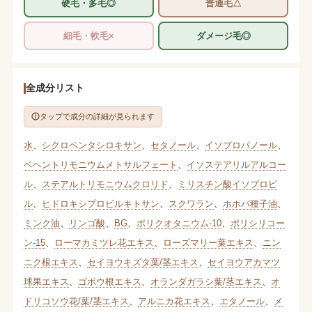
硬毛・多毛◎
普通毛△
細毛・軟毛×
ダメージ毛◎
全成分リスト
タップで成分の詳細が見られます
水
、
シクロペンタシロキサン
、
セタノール
、
イソプロパノール
、
ベヘントリモニウムメトサルフェート
、
イソステアリルアルコー
ル
、
ステアルトリモニウムクロリド
、
ミリスチン酸イソプロピ
ル
、
ヒドロキシプロピルキトサン
、
スクワラン
、
ホホバ種子油
、
ミンク油
、
リンゴ酸
、
BG
、
ポリクオタニウム-10
、
ポリシリコー
ン-15
、
ローマカミツレ花エキス
、
ローズマリー葉エキス
、
ニン
ニク根エキス
、
セイヨウキズタ葉/茎エキス
、
セイヨウアカマツ
球果エキス
、
ゴボウ根エキス
、
オランダガラシ葉/茎エキス
、
オ
ドリコソウ花/葉/茎エキス
、
アルニカ花エキス
、
エタノール
、
メ