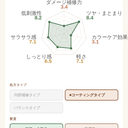
ダメージ補修力
3.4
低刺激性
ツヤ・まとまり
8.2
8.4
サラサラ感
カラーケア効果
7.1
3.1
しっとり感
軽さ
6.5
7.1
処方タイプ
内部補修タイプ
コーティングタイプ
バランスタイプ
髪質