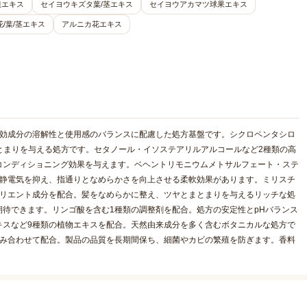
根エキス
セイヨウキズタ葉/茎エキス
セイヨウアカマツ球果エキス
/葉/茎エキス
アルニカ花エキス
有効成分の溶解性と使用感のバランスに配慮した処方基盤です。シクロペンタシロ
まとまりを与える処方です。セタノール・イソステアリルアルコールなど2種類の高
コンディショニング効果を与えます。ベヘントリモニウムメトサルフェート・ステ
。静電気を抑え、指通りとなめらかさを向上させる柔軟効果があります。ミリスチ
モリエント成分を配合。髪をなめらかに整え、ツヤとまとまりを与えるリッチな処
待できます。リンゴ酸を含む1種類の調整剤を配合。処方の安定性とpHバランス
キスなど9種類の植物エキスを配合。天然由来成分を多く含むボタニカルな処方で
組み合わせて配合。製品の品質を長期間保ち、細菌やカビの繁殖を防ぎます。香料