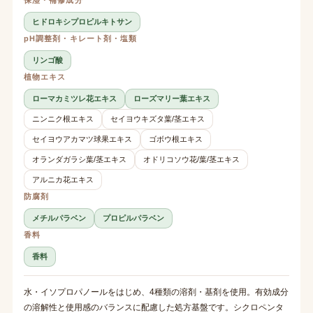
ヒドロキシプロピルキトサン
pH調整剤・キレート剤・塩類
リンゴ酸
植物エキス
ローマカミツレ花エキス
ローズマリー葉エキス
ニンニク根エキス
セイヨウキズタ葉/茎エキス
セイヨウアカマツ球果エキス
ゴボウ根エキス
オランダガラシ葉/茎エキス
オドリコソウ花/葉/茎エキス
アルニカ花エキス
防腐剤
メチルパラベン
プロピルパラベン
香料
香料
水・イソプロパノールをはじめ、4種類の溶剤・基剤を使用。有効成分
の溶解性と使用感のバランスに配慮した処方基盤です。シクロペンタ