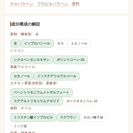
チルパラベン
、
プロピルパラベン
、
香料
成分構成の解説
溶剤・噴射剤・水
水
イソプロパノール
ＢＧ
エタノール
シリコン
シクロペンタシロキサン
ポリシリコーン-15
高級アルコール
セタノール
イソステアリルアルコール
カチオン界面活性剤・柔軟剤
ベヘントリモニウムメトサルフェート
ステアルトリモニウムクロリド
ポリクオタニウム-10
油剤・オイル
ミリスチン酸イソプロピル
スクワラン
ホホバ種子油
ミンク油
保湿・補修成分