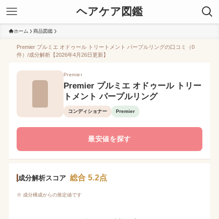
ヘアケア図鑑
ホーム
商品図鑑
Premier プルミエ オドゥール トリートメント パープルリングの口コミ（0
件）/成分解析【2026年4月26日更新】
Premier
Premier プルミエ オドゥール トリー
トメント パープルリング
コンディショナー
Premier
最安値を探す
総合 5.2点
成分解析スコア
※ 成分構成からの推定値です