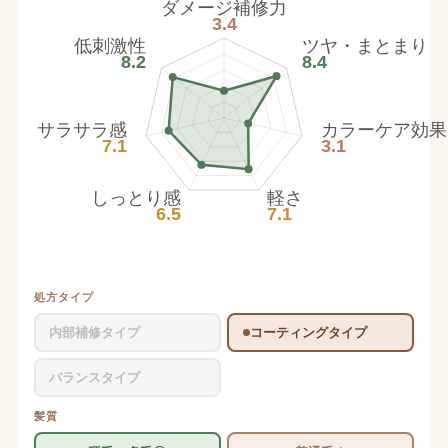
ダメージ補修力
3.4
低刺激性
ツヤ・まとまり
8.2
8.4
サラサラ感
カラーケア効果
7.1
3.1
しっとり感
軽さ
6.5
7.1
処方タイプ
内部補修タイプ
コーティングタイプ
バランスタイプ
髪質