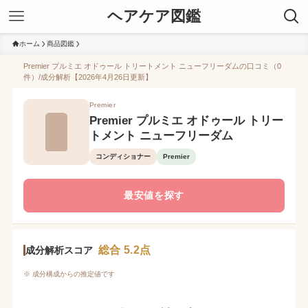
ヘアケア図鑑
ホーム
商品図鑑
Premier プルミエ オドゥール トリートメント ニューフリーダムの口コミ（0
件）/成分解析【2026年4月26日更新】
Premier
Premier プルミエ オドゥール トリー
トメント ニューフリーダム
コンディショナー
Premier
最安値を探す
総合 5.2点
成分解析スコア
※ 成分構成からの推定値です