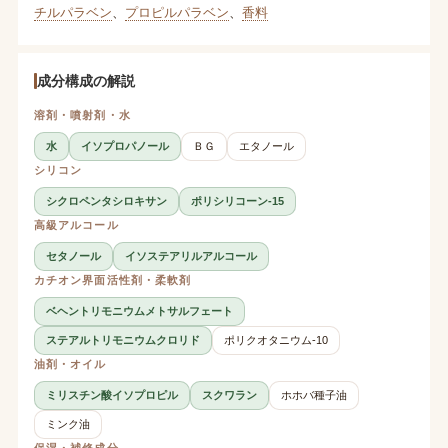
チルパラベン
、
プロピルパラベン
、
香料
成分構成の解説
溶剤・噴射剤・水
水
イソプロパノール
ＢＧ
エタノール
シリコン
シクロペンタシロキサン
ポリシリコーン-15
高級アルコール
セタノール
イソステアリルアルコール
カチオン界面活性剤・柔軟剤
ベヘントリモニウムメトサルフェート
ステアルトリモニウムクロリド
ポリクオタニウム-10
油剤・オイル
ミリスチン酸イソプロピル
スクワラン
ホホバ種子油
ミンク油
保湿・補修成分