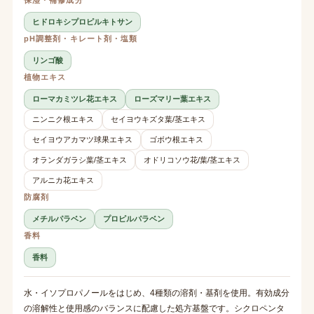
ヒドロキシプロピルキトサン
pH調整剤・キレート剤・塩類
リンゴ酸
植物エキス
ローマカミツレ花エキス
ローズマリー葉エキス
ニンニク根エキス
セイヨウキズタ葉/茎エキス
セイヨウアカマツ球果エキス
ゴボウ根エキス
オランダガラシ葉/茎エキス
オドリコソウ花/葉/茎エキス
アルニカ花エキス
防腐剤
メチルパラベン
プロピルパラベン
香料
香料
水・イソプロパノールをはじめ、4種類の溶剤・基剤を使用。有効成分
の溶解性と使用感のバランスに配慮した処方基盤です。シクロペンタ