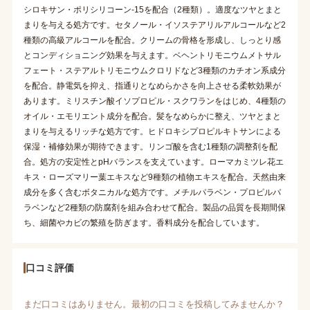
シロキサン・ポリシリコーン-15を配合（2種類）。適度なツヤとまと
まりを与える処方です。セタノール・イソステアリルアルコールなど2
種類の高級アルコールを配合。クリームの骨格を形成し、しっとり感
とコンディショニング効果を与えます。ベヘントリモニウムメトサル
フェート・ステアルトリモニウムクロリドなど3種類のカチオン系成分
を配合。静電気を抑え、指通りとなめらかさを向上させる柔軟効果が
あります。ミリスチン酸イソプロピル・スクワランをはじめ、4種類の
オイル・エモリエント成分を配合。髪をなめらかに整え、ツヤとまと
まりを与えるリッチな処方です。ヒドロキシプロピルキトサンによる
保湿・補修効果が期待できます。リンゴ酸を含む1種類の調整剤を配
合。処方の安定性とpHバランスを支えています。ローマカミツレ花エ
キス・ローズマリー葉エキスなど9種類の植物エキスを配合。天然由来
成分を多く含むボタニカルな処方です。メチルパラベン・プロピルパ
ラベンなど2種類の防腐剤を組み合わせて配合。製品の品質を長期間保
ち、細菌やカビの繁殖を防ぎます。香料成分を配合しています。
口コミ評価
まだ口コミはありません。最初の口コミを投稿してみませんか？