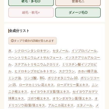
硬毛・多毛◎
普通毛△
細毛・軟毛×
ダメージ毛◎
全成分リスト
タップで成分の詳細が見られます
水
、
シクロペンタシロキサン
、
セタノール
、
イソプロパノール
、
ベヘントリモニウムメトサルフェート
、
イソステアリルアルコー
ル
、
ステアルトリモニウムクロリド
、
ミリスチン酸イソプロピ
ル
、
ヒドロキシプロピルキトサン
、
スクワラン
、
ホホバ種子油
、
ミンク油
、
リンゴ酸
、
BG
、
ポリクオタニウム-10
、
ポリシリコー
ン-15
、
ローマカミツレ花エキス
、
ローズマリー葉エキス
、
ニン
ニク根エキス
、
セイヨウキズタ葉/茎エキス
、
セイヨウアカマツ
球果エキス
、
ゴボウ根エキス
、
オランダガラシ葉/茎エキス
、
オ
ドリコソウ花/葉/茎エキス
、
アルニカ花エキス
、
エタノール
、
メ