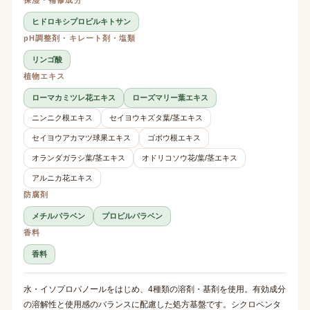
ヒドロキシプロピルキトサン
pH調整剤・キレート剤・塩類
リンゴ酸
植物エキス
ローマカミツレ花エキス
ローズマリー葉エキス
ニンニク根エキス
セイヨウキズタ葉/茎エキス
セイヨウアカマツ球果エキス
ゴボウ根エキス
オランダガラシ葉/茎エキス
オドリコソウ花/葉/茎エキス
アルニカ花エキス
防腐剤
メチルパラベン
プロピルパラベン
香料
香料
水・イソプロパノールをはじめ、4種類の溶剤・基剤を使用。有効成分
の溶解性と使用感のバランスに配慮した処方基盤です。シクロペンタ