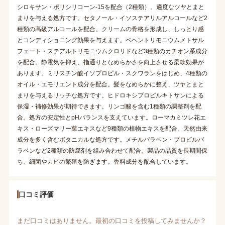
シロキサン・ポリシリコーン-15を配合（2種類）。適度なツヤとまと
まりを与える処方です。セタノール・イソステアリルアルコールなど2
種類の高級アルコールを配合。クリームの骨格を形成し、しっとり感
とコンディショニング効果を与えます。ベヘントリモニウムメトサル
フェート・ステアルトリモニウムクロリドなど3種類のカチオン系成分
を配合。静電気を抑え、指通りとなめらかさを向上させる柔軟効果が
あります。ミリスチン酸イソプロピル・スクワランをはじめ、4種類の
オイル・エモリエント成分を配合。髪をなめらかに整え、ツヤとまと
まりを与えるリッチな処方です。ヒドロキシプロピルキトサンによる
保湿・補修効果が期待できます。リンゴ酸を含む1種類の調整剤を配
合。処方の安定性とpHバランスを支えています。ローマカミツレ花エ
キス・ローズマリー葉エキスなど9種類の植物エキスを配合。天然由来
成分を多く含むボタニカルな処方です。メチルパラベン・プロピルパ
ラベンなど2種類の防腐剤を組み合わせて配合。製品の品質を長期間保
ち、細菌やカビの繁殖を防ぎます。香料成分を配合しています。
口コミ評価
まだ口コミはありません。最初の口コミを投稿してみませんか？