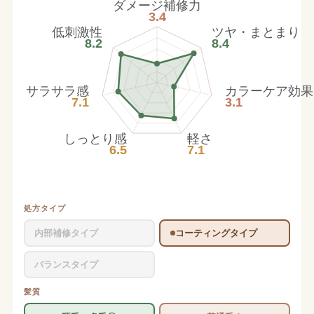
ダメージ補修力
3.4
低刺激性
ツヤ・まとまり
8.2
8.4
サラサラ感
カラーケア効果
7.1
3.1
しっとり感
軽さ
6.5
7.1
処方タイプ
内部補修タイプ
コーティングタイプ
バランスタイプ
髪質