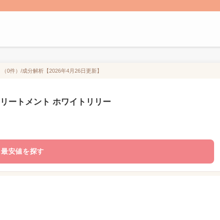
（0件）/成分解析【2026年4月26日更新】
ル トリートメント ホワイトリリー
最安値を探す