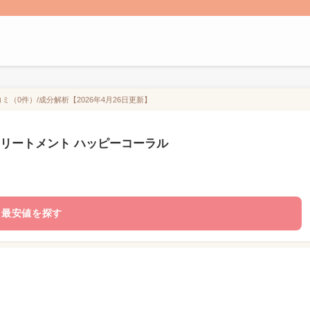
コミ（0件）/成分解析【2026年4月26日更新】
ル トリートメント ハッピーコーラル
最安値を探す