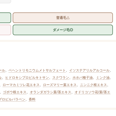
普通毛△
ダメージ毛◎
ール
、
ベヘントリモニウムメトサルフェート
、
イソステアリルアルコール
、
ル
、
ヒドロキシプロピルキトサン
、
スクワラン
、
ホホバ種子油
、
ミンク油
、
、
ローマカミツレ花エキス
、
ローズマリー葉エキス
、
ニンニク根エキス
、
、
ゴボウ根エキス
、
オランダガラシ葉/茎エキス
、
オドリコソウ花/葉/茎エ
プロピルパラベン
、
香料