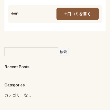
口コミを書く
全0件
検索
Recent Posts
Categories
カテゴリーなし