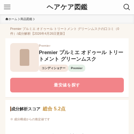
ヘアケア図鑑
ホーム
商品図鑑
Premier プルミエ オドゥール トリートメント グリーンムスクの口コミ（0
件）/成分解析【2026年4月26日更新】
Premier
Premier プルミエ オドゥール トリー
トメント グリーンムスク
コンディショナー
Premier
最安値を探す
総合 5.2点
成分解析スコア
※ 成分構成からの推定値です