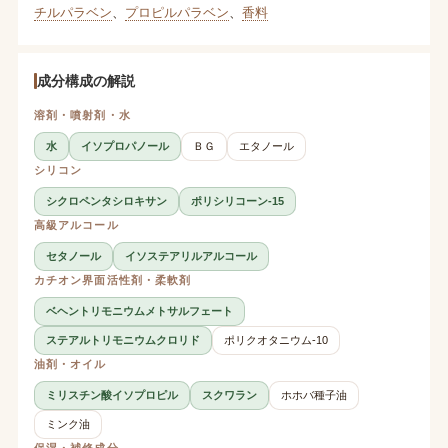
チルパラベン
、
プロピルパラベン
、
香料
成分構成の解説
溶剤・噴射剤・水
水
イソプロパノール
ＢＧ
エタノール
シリコン
シクロペンタシロキサン
ポリシリコーン-15
高級アルコール
セタノール
イソステアリルアルコール
カチオン界面活性剤・柔軟剤
ベヘントリモニウムメトサルフェート
ステアルトリモニウムクロリド
ポリクオタニウム-10
油剤・オイル
ミリスチン酸イソプロピル
スクワラン
ホホバ種子油
ミンク油
保湿・補修成分