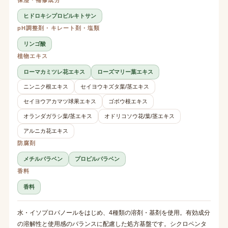
ヒドロキシプロピルキトサン
pH調整剤・キレート剤・塩類
リンゴ酸
植物エキス
ローマカミツレ花エキス
ローズマリー葉エキス
ニンニク根エキス
セイヨウキズタ葉/茎エキス
セイヨウアカマツ球果エキス
ゴボウ根エキス
オランダガラシ葉/茎エキス
オドリコソウ花/葉/茎エキス
アルニカ花エキス
防腐剤
メチルパラベン
プロピルパラベン
香料
香料
水・イソプロパノールをはじめ、4種類の溶剤・基剤を使用。有効成分
の溶解性と使用感のバランスに配慮した処方基盤です。シクロペンタ