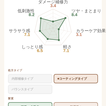
ダメージ補修力
3.4
低刺激性
ツヤ・まとまり
8.2
8.4
サラサラ感
カラーケア効果
7.1
3.1
しっとり感
軽さ
6.5
7.1
処方タイプ
内部補修タイプ
コーティングタイプ
バランスタイプ
髪質