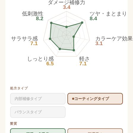
ダメージ補修力
3.4
低刺激性
ツヤ・まとまり
8.2
8.4
サラサラ感
カラーケア効果
7.1
3.1
しっとり感
軽さ
6.5
7.1
処方タイプ
内部補修タイプ
コーティングタイプ
バランスタイプ
髪質