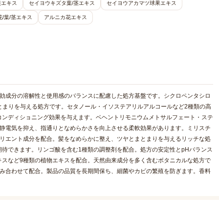
根エキス
セイヨウキズタ葉/茎エキス
セイヨウアカマツ球果エキス
/葉/茎エキス
アルニカ花エキス
有効成分の溶解性と使用感のバランスに配慮した処方基盤です。シクロペンタシロ
まとまりを与える処方です。セタノール・イソステアリルアルコールなど2種類の高
コンディショニング効果を与えます。ベヘントリモニウムメトサルフェート・ステ
。静電気を抑え、指通りとなめらかさを向上させる柔軟効果があります。ミリスチ
モリエント成分を配合。髪をなめらかに整え、ツヤとまとまりを与えるリッチな処
待できます。リンゴ酸を含む1種類の調整剤を配合。処方の安定性とpHバランス
キスなど9種類の植物エキスを配合。天然由来成分を多く含むボタニカルな処方で
組み合わせて配合。製品の品質を長期間保ち、細菌やカビの繁殖を防ぎます。香料