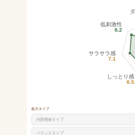
低刺激性
8.2
サラサラ感
7.1
しっとり感
6.5
処方タイプ
内部補修タイプ
バランスタイプ