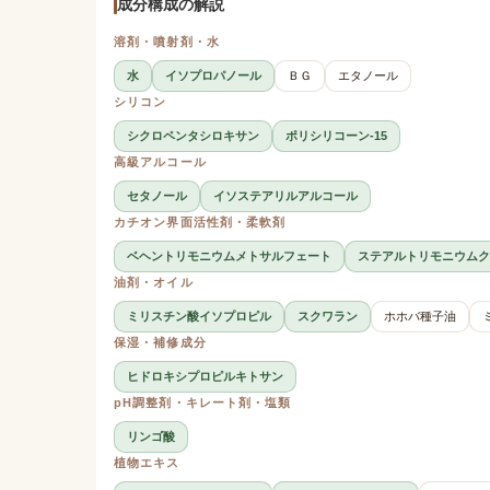
成分構成の解説
溶剤・噴射剤・水
水
イソプロパノール
ＢＧ
エタノール
シリコン
シクロペンタシロキサン
ポリシリコーン-15
高級アルコール
セタノール
イソステアリルアルコール
カチオン界面活性剤・柔軟剤
ベヘントリモニウムメトサルフェート
ステアルトリモニウムク
油剤・オイル
ミリスチン酸イソプロピル
スクワラン
ホホバ種子油
保湿・補修成分
ヒドロキシプロピルキトサン
pH調整剤・キレート剤・塩類
リンゴ酸
植物エキス