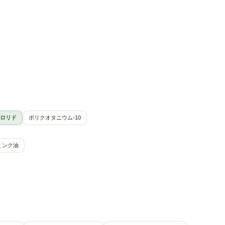
ロリド
ポリクオタニウム-10
ミンク油