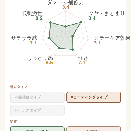
ダメージ補修力
3.4
低刺激性
ツヤ・まとまり
8.2
8.4
サラサラ感
カラーケア効果
7.1
3.1
しっとり感
軽さ
6.5
7.1
処方タイプ
内部補修タイプ
コーティングタイプ
バランスタイプ
髪質