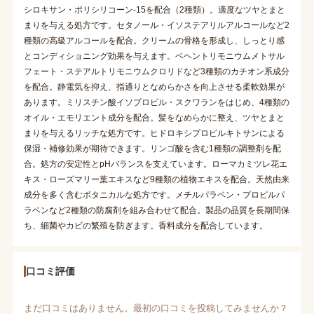
シロキサン・ポリシリコーン-15を配合（2種類）。適度なツヤとまと
まりを与える処方です。セタノール・イソステアリルアルコールなど2
種類の高級アルコールを配合。クリームの骨格を形成し、しっとり感
とコンディショニング効果を与えます。ベヘントリモニウムメトサル
フェート・ステアルトリモニウムクロリドなど3種類のカチオン系成分
を配合。静電気を抑え、指通りとなめらかさを向上させる柔軟効果が
あります。ミリスチン酸イソプロピル・スクワランをはじめ、4種類の
オイル・エモリエント成分を配合。髪をなめらかに整え、ツヤとまと
まりを与えるリッチな処方です。ヒドロキシプロピルキトサンによる
保湿・補修効果が期待できます。リンゴ酸を含む1種類の調整剤を配
合。処方の安定性とpHバランスを支えています。ローマカミツレ花エ
キス・ローズマリー葉エキスなど9種類の植物エキスを配合。天然由来
成分を多く含むボタニカルな処方です。メチルパラベン・プロピルパ
ラベンなど2種類の防腐剤を組み合わせて配合。製品の品質を長期間保
ち、細菌やカビの繁殖を防ぎます。香料成分を配合しています。
口コミ評価
まだ口コミはありません。最初の口コミを投稿してみませんか？