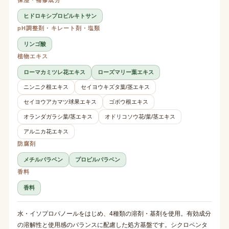
ヒドロキシプロピルキトサン
pH調整剤・キレート剤・塩類
リンゴ酸
植物エキス
ローマカミツレ花エキス
ローズマリー葉エキス
ニンニク根エキス
セイヨウキズタ葉/茎エキス
セイヨウアカマツ球果エキス
ゴボウ根エキス
オランダガラシ葉/茎エキス
オドリコソウ花/葉/茎エキス
アルニカ花エキス
防腐剤
メチルパラベン
プロピルパラベン
香料
香料
水・イソプロパノールをはじめ、4種類の溶剤・基剤を使用。有効成分
の溶解性と使用感のバランスに配慮した処方基盤です。シクロペンタ