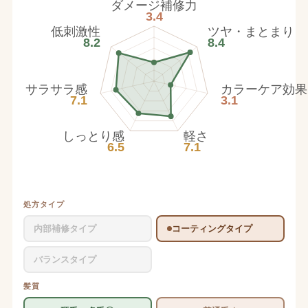
ダメージ補修力
3.4
低刺激性
ツヤ・まとまり
8.2
8.4
サラサラ感
カラーケア効果
7.1
3.1
しっとり感
軽さ
6.5
7.1
処方タイプ
内部補修タイプ
コーティングタイプ
バランスタイプ
髪質