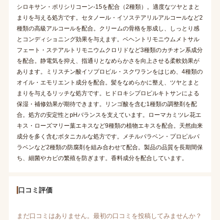
シロキサン・ポリシリコーン-15を配合（2種類）。適度なツヤとまと
まりを与える処方です。セタノール・イソステアリルアルコールなど2
種類の高級アルコールを配合。クリームの骨格を形成し、しっとり感
とコンディショニング効果を与えます。ベヘントリモニウムメトサル
フェート・ステアルトリモニウムクロリドなど3種類のカチオン系成分
を配合。静電気を抑え、指通りとなめらかさを向上させる柔軟効果が
あります。ミリスチン酸イソプロピル・スクワランをはじめ、4種類の
オイル・エモリエント成分を配合。髪をなめらかに整え、ツヤとまと
まりを与えるリッチな処方です。ヒドロキシプロピルキトサンによる
保湿・補修効果が期待できます。リンゴ酸を含む1種類の調整剤を配
合。処方の安定性とpHバランスを支えています。ローマカミツレ花エ
キス・ローズマリー葉エキスなど9種類の植物エキスを配合。天然由来
成分を多く含むボタニカルな処方です。メチルパラベン・プロピルパ
ラベンなど2種類の防腐剤を組み合わせて配合。製品の品質を長期間保
ち、細菌やカビの繁殖を防ぎます。香料成分を配合しています。
口コミ評価
まだ口コミはありません。最初の口コミを投稿してみませんか？