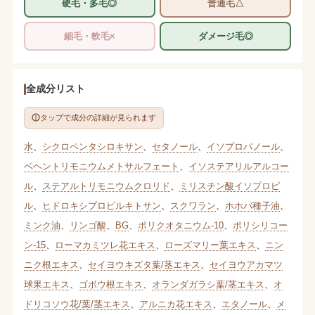
硬毛・多毛◎
普通毛△
細毛・軟毛×
ダメージ毛◎
全成分リスト
タップで成分の詳細が見られます
水
、
シクロペンタシロキサン
、
セタノール
、
イソプロパノール
、
ベヘントリモニウムメトサルフェート
、
イソステアリルアルコー
ル
、
ステアルトリモニウムクロリド
、
ミリスチン酸イソプロピ
ル
、
ヒドロキシプロピルキトサン
、
スクワラン
、
ホホバ種子油
、
ミンク油
、
リンゴ酸
、
BG
、
ポリクオタニウム-10
、
ポリシリコー
ン-15
、
ローマカミツレ花エキス
、
ローズマリー葉エキス
、
ニン
ニク根エキス
、
セイヨウキズタ葉/茎エキス
、
セイヨウアカマツ
球果エキス
、
ゴボウ根エキス
、
オランダガラシ葉/茎エキス
、
オ
ドリコソウ花/葉/茎エキス
、
アルニカ花エキス
、
エタノール
、
メ