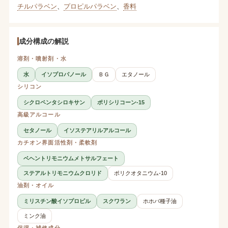
チルパラベン
、
プロピルパラベン
、
香料
成分構成の解説
溶剤・噴射剤・水
水
イソプロパノール
ＢＧ
エタノール
シリコン
シクロペンタシロキサン
ポリシリコーン-15
高級アルコール
セタノール
イソステアリルアルコール
カチオン界面活性剤・柔軟剤
ベヘントリモニウムメトサルフェート
ステアルトリモニウムクロリド
ポリクオタニウム-10
油剤・オイル
ミリスチン酸イソプロピル
スクワラン
ホホバ種子油
ミンク油
保湿・補修成分