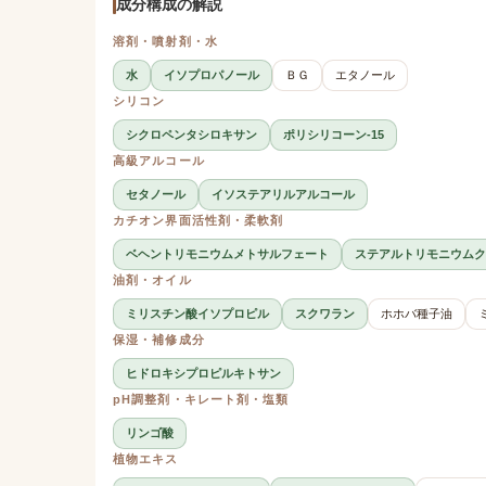
成分構成の解説
溶剤・噴射剤・水
水
イソプロパノール
ＢＧ
エタノール
シリコン
シクロペンタシロキサン
ポリシリコーン-15
高級アルコール
セタノール
イソステアリルアルコール
カチオン界面活性剤・柔軟剤
ベヘントリモニウムメトサルフェート
ステアルトリモニウムク
油剤・オイル
ミリスチン酸イソプロピル
スクワラン
ホホバ種子油
保湿・補修成分
ヒドロキシプロピルキトサン
pH調整剤・キレート剤・塩類
リンゴ酸
植物エキス