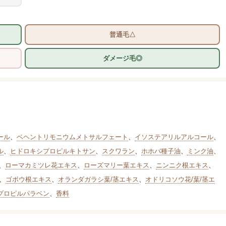
普通毛△
ダメージ毛◎
ール
、
ベヘントリモニウムメトサルフェート
、
イソステアリルアルコール
、
ル
、
ヒドロキシプロピルキトサン
、
スクワラン
、
ホホバ種子油
、
ミンク油
、
、
ローマカミツレ花エキス
、
ローズマリー葉エキス
、
ニンニク根エキス
、
、
ゴボウ根エキス
、
オランダガラシ葉/茎エキス
、
オドリコソウ花/葉/茎エ
プロピルパラベン
、
香料