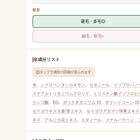
髪質
硬毛・多毛◎
細毛・軟毛×
全成分リスト
タップで成分の詳細が見られます
水
、
シクロペンタシロキサン
、
セタノール
、
イソプロパノ
ステアルトリモニウムクロリド
、
ミリスチン酸イソプロピ
リンゴ酸
、
BG
、
ポリクオタニウム-10
、
ポリシリコーン-15
セイヨウキズタ葉/茎エキス
、
セイヨウアカマツ球果エキス
キス
、
アルニカ花エキス
、
エタノール
、
メチルパラベン
、