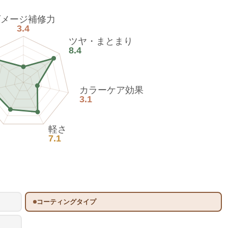
ダメージ補修力
3.4
ツヤ・まとまり
8.4
カラーケア効果
3.1
軽さ
7.1
コーティングタイプ