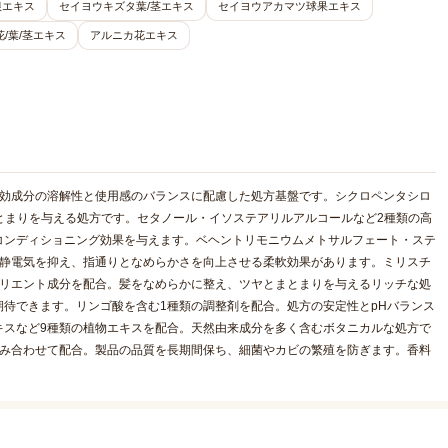
根エキス
セイヨウキズタ葉/茎エキス
セイヨウアカマツ球果エキス
/葉/茎エキス
アルニカ花エキス
有効成分の溶解性と使用感のバランスに配慮した処方基盤です。シクロペンタシロ
まとまりを与える処方です。セタノール・イソステアリルアルコールなど2種類の高
コンディショニング効果を与えます。ベヘントリモニウムメトサルフェート・ステ
。静電気を抑え、指通りとなめらかさを向上させる柔軟効果があります。ミリスチ
モリエント成分を配合。髪をなめらかに整え、ツヤとまとまりを与えるリッチな処
待できます。リンゴ酸を含む1種類の調整剤を配合。処方の安定性とpHバランス
キスなど9種類の植物エキスを配合。天然由来成分を多く含むボタニカルな処方で
組み合わせて配合。製品の品質を長期間保ち、細菌やカビの繁殖を防ぎます。香料