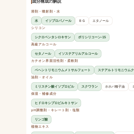
成分構成の解説
溶剤・噴射剤・水
水
イソプロパノール
ＢＧ
エタノール
シリコン
シクロペンタシロキサン
ポリシリコーン-15
高級アルコール
セタノール
イソステアリルアルコール
カチオン界面活性剤・柔軟剤
ベヘントリモニウムメトサルフェート
ステアルトリモニウムク
油剤・オイル
ミリスチン酸イソプロピル
スクワラン
ホホバ種子油
保湿・補修成分
ヒドロキシプロピルキトサン
pH調整剤・キレート剤・塩類
リンゴ酸
植物エキス