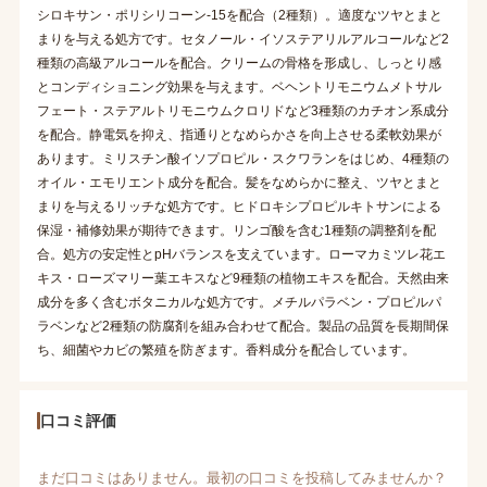
シロキサン・ポリシリコーン-15を配合（2種類）。適度なツヤとまと
まりを与える処方です。セタノール・イソステアリルアルコールなど2
種類の高級アルコールを配合。クリームの骨格を形成し、しっとり感
とコンディショニング効果を与えます。ベヘントリモニウムメトサル
フェート・ステアルトリモニウムクロリドなど3種類のカチオン系成分
を配合。静電気を抑え、指通りとなめらかさを向上させる柔軟効果が
あります。ミリスチン酸イソプロピル・スクワランをはじめ、4種類の
オイル・エモリエント成分を配合。髪をなめらかに整え、ツヤとまと
まりを与えるリッチな処方です。ヒドロキシプロピルキトサンによる
保湿・補修効果が期待できます。リンゴ酸を含む1種類の調整剤を配
合。処方の安定性とpHバランスを支えています。ローマカミツレ花エ
キス・ローズマリー葉エキスなど9種類の植物エキスを配合。天然由来
成分を多く含むボタニカルな処方です。メチルパラベン・プロピルパ
ラベンなど2種類の防腐剤を組み合わせて配合。製品の品質を長期間保
ち、細菌やカビの繁殖を防ぎます。香料成分を配合しています。
口コミ評価
まだ口コミはありません。最初の口コミを投稿してみませんか？