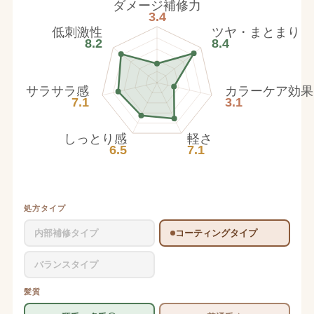
ダメージ補修力
3.4
低刺激性
ツヤ・まとまり
8.2
8.4
サラサラ感
カラーケア効果
7.1
3.1
しっとり感
軽さ
6.5
7.1
処方タイプ
内部補修タイプ
コーティングタイプ
バランスタイプ
髪質