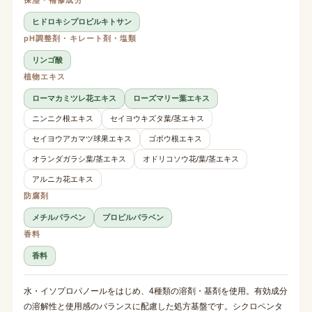
ヒドロキシプロピルキトサン
pH調整剤・キレート剤・塩類
リンゴ酸
植物エキス
ローマカミツレ花エキス
ローズマリー葉エキス
ニンニク根エキス
セイヨウキズタ葉/茎エキス
セイヨウアカマツ球果エキス
ゴボウ根エキス
オランダガラシ葉/茎エキス
オドリコソウ花/葉/茎エキス
アルニカ花エキス
防腐剤
メチルパラベン
プロピルパラベン
香料
香料
水・イソプロパノールをはじめ、4種類の溶剤・基剤を使用。有効成分
の溶解性と使用感のバランスに配慮した処方基盤です。シクロペンタ