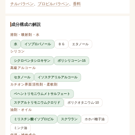
チルパラベン
、
プロピルパラベン
、
香料
成分構成の解説
溶剤・噴射剤・水
水
イソプロパノール
ＢＧ
エタノール
シリコン
シクロペンタシロキサン
ポリシリコーン-15
高級アルコール
セタノール
イソステアリルアルコール
カチオン界面活性剤・柔軟剤
ベヘントリモニウムメトサルフェート
ステアルトリモニウムクロリド
ポリクオタニウム-10
油剤・オイル
ミリスチン酸イソプロピル
スクワラン
ホホバ種子油
ミンク油
保湿・補修成分