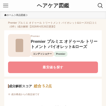
ヘアケア図鑑
ホーム
商品図鑑
Premier プルミエ オドゥール トリートメント バイオレット&ローズの口コミ
（0件）/成分解析【2026年4月26日更新】
Premier
Premier プルミエ オドゥール トリー
トメント バイオレット&ローズ
コンディショナー
Premier
最安値を探す
総合 5.2点
成分解析スコア
※ 成分構成からの推定値です