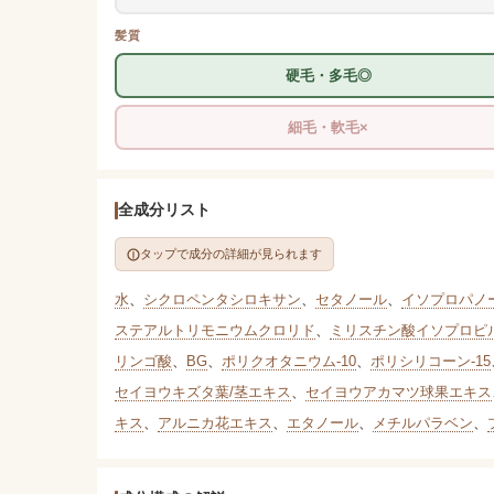
髪質
硬毛・多毛◎
細毛・軟毛×
全成分リスト
タップで成分の詳細が見られます
水
、
シクロペンタシロキサン
、
セタノール
、
イソプロパノ
ステアルトリモニウムクロリド
、
ミリスチン酸イソプロピ
リンゴ酸
、
BG
、
ポリクオタニウム-10
、
ポリシリコーン-15
セイヨウキズタ葉/茎エキス
、
セイヨウアカマツ球果エキス
キス
、
アルニカ花エキス
、
エタノール
、
メチルパラベン
、