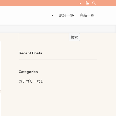
成分一覧
商品一覧
検索
Recent Posts
Categories
カテゴリーなし