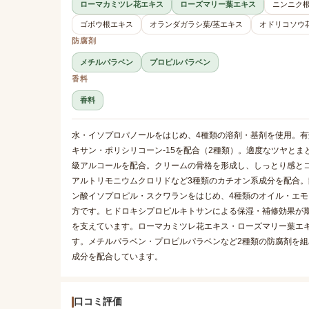
ローマカミツレ花エキス
ローズマリー葉エキス
ニンニク
ゴボウ根エキス
オランダガラシ葉/茎エキス
オドリコソウ花
防腐剤
メチルパラベン
プロピルパラベン
香料
香料
水・イソプロパノールをはじめ、4種類の溶剤・基剤を使用。
キサン・ポリシリコーン-15を配合（2種類）。適度なツヤと
級アルコールを配合。クリームの骨格を形成し、しっとり感と
アルトリモニウムクロリドなど3種類のカチオン系成分を配合
ン酸イソプロピル・スクワランをはじめ、4種類のオイル・エ
方です。ヒドロキシプロピルキトサンによる保湿・補修効果が期
を支えています。ローマカミツレ花エキス・ローズマリー葉エ
す。メチルパラベン・プロピルパラベンなど2種類の防腐剤を
成分を配合しています。
口コミ評価