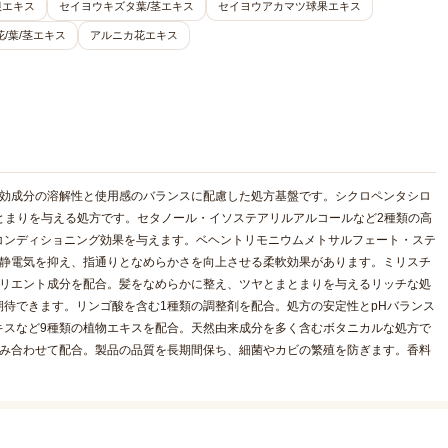
根エキス
セイヨウキズタ葉/茎エキス
セイヨウアカマツ球果エキス
/葉/茎エキス
アルニカ花エキス
有効成分の溶解性と使用感のバランスに配慮した処方基盤です。シクロペンタシロ
まとまりを与える処方です。セタノール・イソステアリルアルコールなど2種類の高
コンディショニング効果を与えます。ベヘントリモニウムメトサルフェート・ステ
。静電気を抑え、指通りとなめらかさを向上させる柔軟効果があります。ミリスチ
モリエント成分を配合。髪をなめらかに整え、ツヤとまとまりを与えるリッチな処
待できます。リンゴ酸を含む1種類の調整剤を配合。処方の安定性とpHバランス
キスなど9種類の植物エキスを配合。天然由来成分を多く含むボタニカルな処方で
組み合わせて配合。製品の品質を長期間保ち、細菌やカビの繁殖を防ぎます。香料