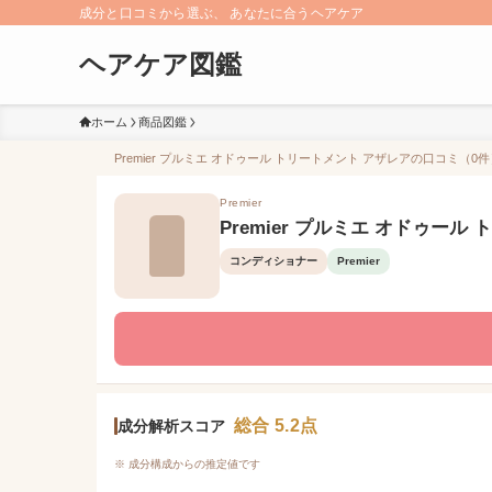
成分と口コミから選ぶ、 あなたに合うヘアケア
ヘアケア図鑑
ホーム
商品図鑑
Premier プルミエ オドゥール トリートメント アザレアの口コミ（0件
Premier
Premier プルミエ オドゥール
コンディショナー
Premier
総合 5.2点
成分解析スコア
※ 成分構成からの推定値です