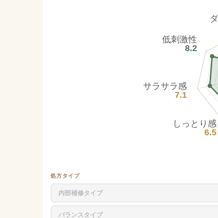
低刺激性
8.2
サラサラ感
7.1
しっとり感
6.5
処方タイプ
内部補修タイプ
バランスタイプ