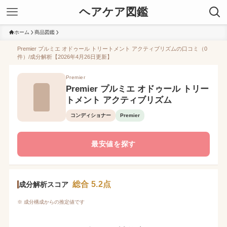
ヘアケア図鑑
ホーム
商品図鑑
Premier プルミエ オドゥール トリートメント アクティブリズムの口コミ（0
件）/成分解析【2026年4月26日更新】
Premier
Premier プルミエ オドゥール トリー
トメント アクティブリズム
コンディショナー
Premier
最安値を探す
総合 5.2点
成分解析スコア
※ 成分構成からの推定値です