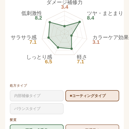
ダメージ補修力
3.4
低刺激性
ツヤ・まとまり
8.2
8.4
サラサラ感
カラーケア効果
7.1
3.1
しっとり感
軽さ
6.5
7.1
処方タイプ
内部補修タイプ
コーティングタイプ
バランスタイプ
髪質