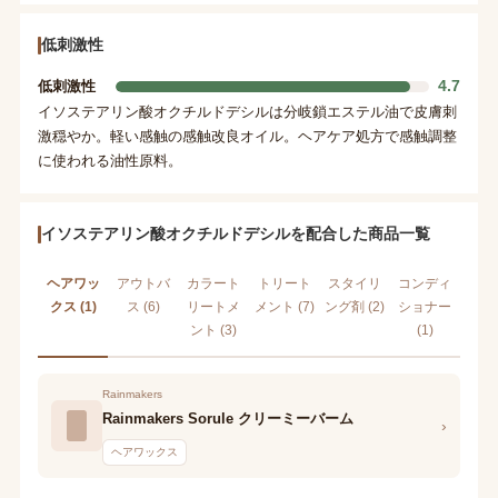
低刺激性
4.7
低刺激性
イソステアリン酸オクチルドデシルは分岐鎖エステル油で皮膚刺
激穏やか。軽い感触の感触改良オイル。ヘアケア処方で感触調整
に使われる油性原料。
イソステアリン酸オクチルドデシルを配合した商品一覧
ヘアワッ
アウトバ
カラート
トリート
スタイリ
コンディ
クス (1)
ス (6)
リートメ
メント (7)
ング剤 (2)
ショナー
ント (3)
(1)
Rainmakers
Rainmakers Sorule クリーミーバーム
›
ヘアワックス