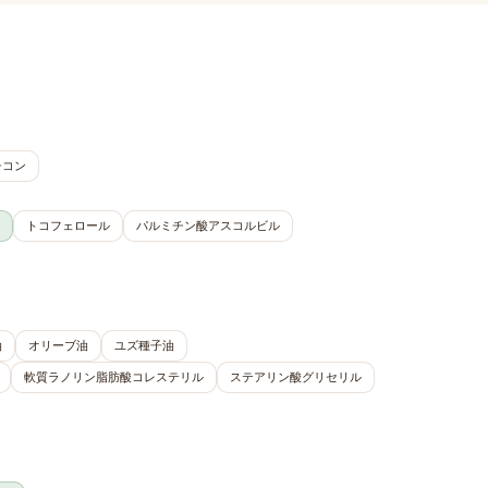
チコン
トコフェロール
パルミチン酸アスコルビル
油
オリーブ油
ユズ種子油
軟質ラノリン脂肪酸コレステリル
ステアリン酸グリセリル