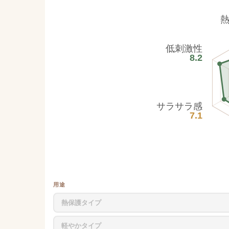
低刺激性
8.2
サラサラ感
7.1
用途
熱保護タイプ
軽やかタイプ