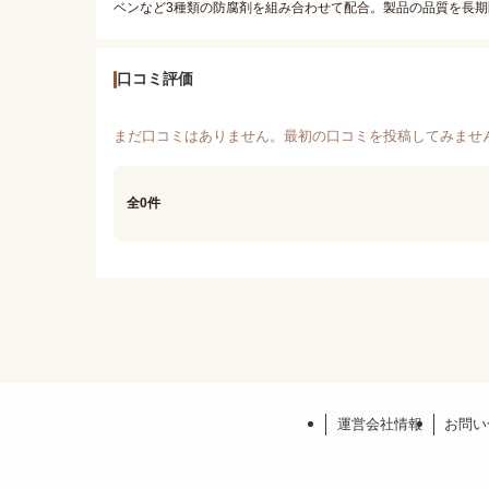
ベンなど3種類の防腐剤を組み合わせて配合。製品の品質を長
口コミ評価
まだ口コミはありません。最初の口コミを投稿してみませ
全0件
運営会社情報
お問い