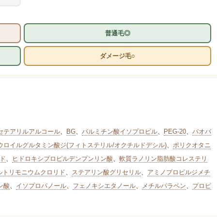
普通毛◎
ダメージ毛○
セテアリルアルコール
、
BG
、
パルミチン酸イソプロピル
、
PEG-20
、
バオバ
ウロイルグルタミン酸ジ(フィトステリル/オクチルドデシル)
、
ポリクオタニ
ド
、
ヒドロキシプロピルデンプンリン酸
、
軟質ラノリン脂肪酸コレステリ
ルトリモニウムクロリド
、
ステアリン酸グリセリル
、
アミノプロピルジメチ
ン酸
、
イソプロパノール
、
フェノキシエタノール
、
メチルパラベン
、
プロピ