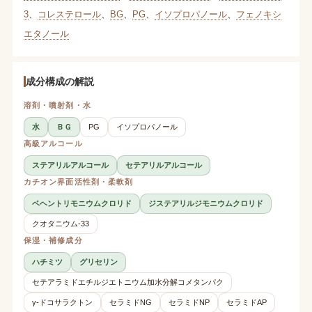
3
、
コレステロール
、
BG
、
PG
、
イソプロパノール
、
フェノキシ
エタノール
成分構成の解説
溶剤・噴射剤・水
水
ＢＧ
PG
イソプロパノール
高級アルコール
ステアリルアルコール
セテアリルアルコール
カチオン界面活性剤・柔軟剤
ベヘントリモニウムクロリド
ジステアリルジモニウムクロリド
クオタニウム-33
保湿・補修成分
ハチミツ
グリセリン
セテアラミドエチルジエトニウム加水分解コメタンパク
γ-ドコサラクトン
セラミドNG
セラミドNP
セラミドAP