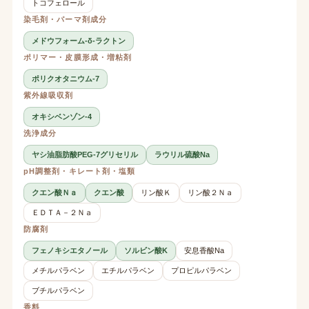
トコフェロール
染毛剤・パーマ剤成分
メドウフォーム-δ-ラクトン
ポリマー・皮膜形成・増粘剤
ポリクオタニウム-7
紫外線吸収剤
オキシベンゾン-4
洗浄成分
ヤシ油脂肪酸PEG-7グリセリル
ラウリル硫酸Na
pH調整剤・キレート剤・塩類
クエン酸Ｎａ
クエン酸
リン酸Ｋ
リン酸２Ｎａ
ＥＤＴＡ－２Ｎａ
防腐剤
フェノキシエタノール
ソルビン酸K
安息香酸Na
メチルパラベン
エチルパラベン
プロピルパラベン
ブチルパラベン
香料