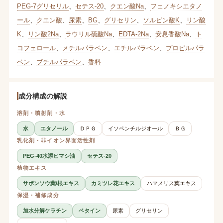
PEG-7グリセリル
、
セテス-20
、
クエン酸Na
、
フェノキシエタノ
ール
、
クエン酸
、
尿素
、
BG
、
グリセリン
、
ソルビン酸K
、
リン酸
K
、
リン酸2Na
、
ラウリル硫酸Na
、
EDTA-2Na
、
安息香酸Na
、
ト
コフェロール
、
メチルパラベン
、
エチルパラベン
、
プロピルパラ
ベン
、
ブチルパラベン
、
香料
成分構成の解説
溶剤・噴射剤・水
水
エタノール
ＤＰＧ
イソペンチルジオール
ＢＧ
乳化剤・非イオン界面活性剤
PEG-40水添ヒマシ油
セテス-20
植物エキス
サボンソウ葉/根エキス
カミツレ花エキス
ハマメリス葉エキス
保湿・補修成分
加水分解ケラチン
ベタイン
尿素
グリセリン