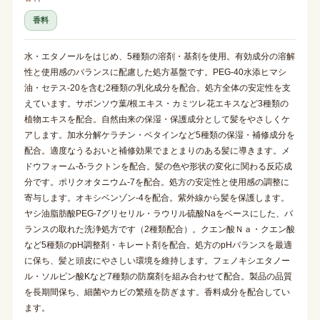
香料
水・エタノールをはじめ、5種類の溶剤・基剤を使用。有効成分の溶解
性と使用感のバランスに配慮した処方基盤です。PEG-40水添ヒマシ
油・セテス-20を含む2種類の乳化成分を配合。処方全体の安定性を支
えています。サボンソウ葉/根エキス・カミツレ花エキスなど3種類の
植物エキスを配合。自然由来の保湿・保護成分として髪をやさしくケ
アします。加水分解ケラチン・ベタインなど5種類の保湿・補修成分を
配合。適度なうるおいと補修効果でまとまりのある髪に導きます。メ
ドウフォーム-δ-ラクトンを配合。髪の色や形状の変化に関わる反応成
分です。ポリクオタニウム-7を配合。処方の安定性と使用感の調整に
寄与します。オキシベンゾン-4を配合。紫外線から髪を保護します。
ヤシ油脂肪酸PEG-7グリセリル・ラウリル硫酸Naをベースにした、バ
ランスの取れた洗浄処方です（2種類配合）。クエン酸Ｎａ・クエン酸
など5種類のpH調整剤・キレート剤を配合。処方のpHバランスを最適
に保ち、髪と頭皮にやさしい環境を維持します。フェノキシエタノー
ル・ソルビン酸Kなど7種類の防腐剤を組み合わせて配合。製品の品質
を長期間保ち、細菌やカビの繁殖を防ぎます。香料成分を配合してい
ます。