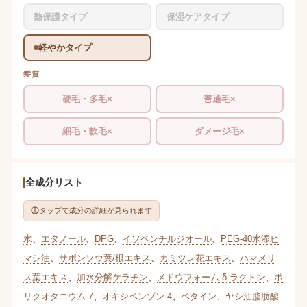
熱保護タイプ
保湿ケアタイプ
軽やかタイプ
髪質
硬毛・多毛×
普通毛×
細毛・軟毛×
ダメージ毛×
全成分リスト
タップで成分の詳細が見られます
水
、
エタノール
、
DPG
、
イソペンチルジオール
、
PEG-40水添ヒ
マシ油
、
サボンソウ葉/根エキス
、
カミツレ花エキス
、
ハマメリ
ス葉エキス
、
加水分解ケラチン
、
メドウフォーム-δ-ラクトン
、
ポ
リクオタニウム-7
、
オキシベンゾン-4
、
ベタイン
、
ヤシ油脂肪酸