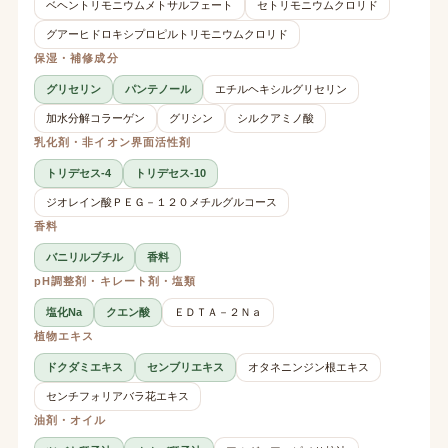
ベヘントリモニウムメトサルフェート
セトリモニウムクロリド
グアーヒドロキシプロピルトリモニウムクロリド
保湿・補修成分
グリセリン
パンテノール
エチルヘキシルグリセリン
加水分解コラーゲン
グリシン
シルクアミノ酸
乳化剤・非イオン界面活性剤
トリデセス-4
トリデセス-10
ジオレイン酸ＰＥＧ－１２０メチルグルコース
香料
バニリルブチル
香料
pH調整剤・キレート剤・塩類
塩化Na
クエン酸
ＥＤＴＡ－２Ｎａ
植物エキス
ドクダミエキス
センブリエキス
オタネニンジン根エキス
センチフォリアバラ花エキス
油剤・オイル