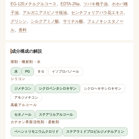
EG-120メチルグルコース
、
EDTA-2Na
、
ツバキ種子油
、
ホホバ種
子油
、
アルガニアスピノサ核油
、
センチフォリアバラ花エキス
、
グリシン
、
シルクアミノ酸
、
サリチル酸
、
フェノキシエタノー
ル
、
香料
成分構成の解説
溶剤・噴射剤・水
水
PG
ＢＧ
イソプロパノール
シリコン
ジメチコン
シクロペンタシロキサン
シクロヘキサシロキサン
アモジメチコン
高級アルコール
セタノール
ステアリルアルコール
カチオン界面活性剤・柔軟剤
ベヘントリモニウムクロリド
ステアラミドプロピルジメチルアミン