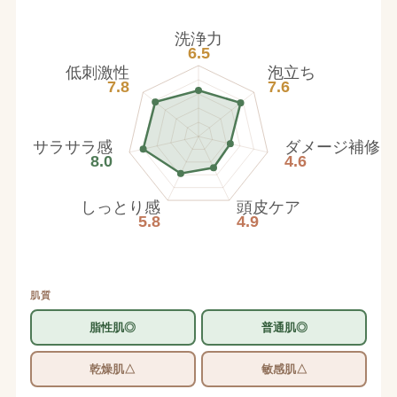
洗浄力
6.5
低刺激性
泡立ち
7.8
7.6
サラサラ感
ダメージ補修
8.0
4.6
しっとり感
頭皮ケア
5.8
4.9
肌質
脂性肌◎
普通肌◎
乾燥肌△
敏感肌△