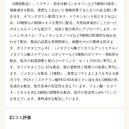
（8種類配合）。ヘマチン・加水分解コンキオリンなど5種類の保湿・
補修成分を配合。適度なうるおいと補修効果でまとまりのある髪に導
きます。オランダガラシ葉/茎エキス・トウキンセンカ花エキスをはじ
め、10種類もの植物エキスを贅沢に配合。天然由来成分にこだわった
ボタニカルリッチな処方で、頭皮と髪の両方にアプローチします。o-
シメン-5-オール・フェノキシエタノールなど6種類の防腐剤を組み合
わせて配合。製品の品質を長期間保ち、細菌やカビの繁殖を防ぎま
す。ポリクオタニウム-61・（メタクリル酸グリセリルアミドエチル／
メタクリル酸ステアリル）コポリマーなど2種類のポリマー・増粘剤を
配合。処方の粘度調整と髪のコーティング・セット力付与に寄与しま
す。ポリクオタニウム-10を配合。髪の柔軟性と指通りの改善に寄与し
ます。ジメチコンを配合（1種類）。適度なツヤとまとまりを与える処
方です。PCAイソステアリン酸PEG-40水添ヒマシ油を含む1種類の乳
化成分を配合。処方全体の安定性を支えています。クエン酸・ＥＤＴ
Ａ－２Ｎａを含む2種類の調整剤を配合。処方の安定性とpHバランス
を支えています。香料成分を配合しています。
口コミ評価