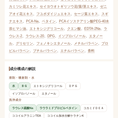
カミツレ花エキス
、
セイヨウオトギリソウ花/葉/茎エキス
、
ゼニ
アオイ花エキス
、
フユボダイジュエキス
、
セージ葉エキス
、
スギ
ナエキス
、
PCA-Na
、
ベタイン
、
PCAイソステアリン酸PEG-40水
添ヒマシ油
、
エトキシジグリコール
、
クエン酸
、
EDTA-2Na
、
ラ
ウレス-2
、
ラウレス-20
、
DPG
、
イソプロパノール
、
エタノー
ル
、
グリセリン
、
フェノキシエタノール
、
メチルパラベン
、
プロ
ピルパラベン
、
ブチルパラベン
、
エチルパラベン
、
香料
成分構成の解説
溶剤・噴射剤・水
水
ＢＧ
エトキシジグリコール
ＤＰＧ
イソプロパノール
エタノール
洗浄成分
ラウレス硫酸Na
ラウラミドプロピルベタイン
コカミドＤＥＡ
ココイルアラニンTEA
ココイル加水分解ケラチンK