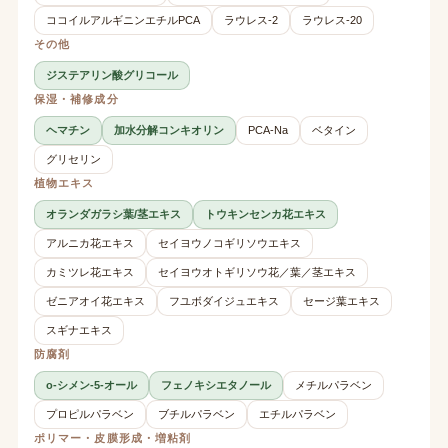
ココイルアルギニンエチルPCA
ラウレス-2
ラウレス-20
その他
ジステアリン酸グリコール
保湿・補修成分
ヘマチン
加水分解コンキオリン
PCA-Na
ベタイン
グリセリン
植物エキス
オランダガラシ葉/茎エキス
トウキンセンカ花エキス
アルニカ花エキス
セイヨウノコギリソウエキス
カミツレ花エキス
セイヨウオトギリソウ花／葉／茎エキス
ゼニアオイ花エキス
フユボダイジュエキス
セージ葉エキス
スギナエキス
防腐剤
o-シメン-5-オール
フェノキシエタノール
メチルパラベン
プロピルパラベン
ブチルパラベン
エチルパラベン
ポリマー・皮膜形成・増粘剤