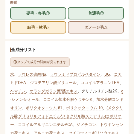
髪質
硬毛・多毛◎
普通毛◎
細毛・軟毛○
ダメージ毛△
全成分リスト
タップで成分の詳細が見られます
水
、
ラウレス硫酸Na
、
ラウラミドプロピルベタイン
、
BG
、
コカ
ミドDEA
、
ジステアリン酸グリコール
、
ココイルアラニンTEA
、
ヘマチン
、
オランダガラシ葉/茎エキス
、
グリチルリチン酸2K
、
o
-シメン-5-オール
、
ココイル加水分解ケラチンK
、
加水分解コンキ
オリン
、
ポリクオタニウム-61
、
ポリクオタニウム-10
、
(メタクリ
ル酸グリセリルアミドエチル/メタクリル酸ステアリル)コポリマ
ー
、
ココイルアルギニンエチルPCA
、
ジメチコン
、
トウキンセン
カ花エキス
、
アルニカ花エキス
、
セイヨウノコギリソウエキス
、