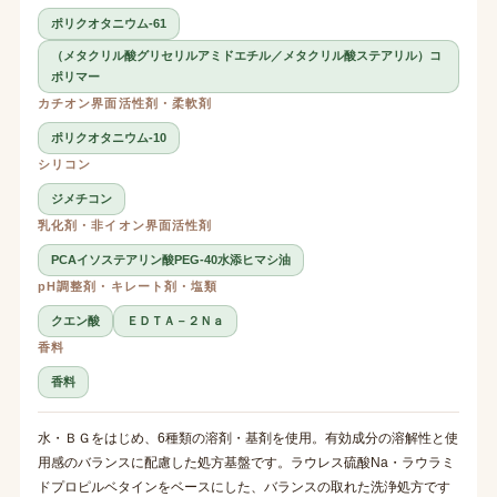
ポリクオタニウム-61
（メタクリル酸グリセリルアミドエチル／メタクリル酸ステアリル）コ
ポリマー
カチオン界面活性剤・柔軟剤
ポリクオタニウム-10
シリコン
ジメチコン
乳化剤・非イオン界面活性剤
PCAイソステアリン酸PEG-40水添ヒマシ油
pH調整剤・キレート剤・塩類
クエン酸
ＥＤＴＡ－２Ｎａ
香料
香料
水・ＢＧをはじめ、6種類の溶剤・基剤を使用。有効成分の溶解性と使
用感のバランスに配慮した処方基盤です。ラウレス硫酸Na・ラウラミ
ドプロピルベタインをベースにした、バランスの取れた洗浄処方です