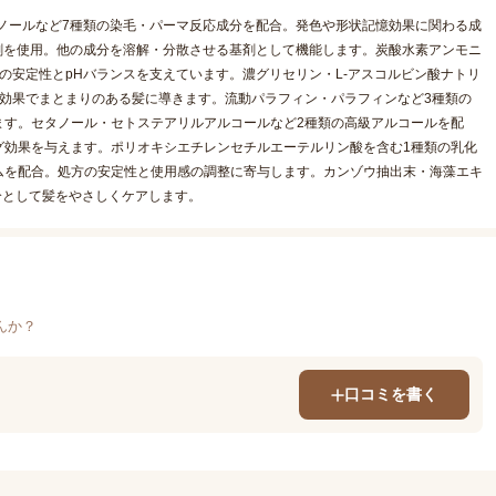
ェノールなど7種類の染毛・パーマ反応成分を配合。発色や形状記憶効果に関わる成
溶剤を使用。他の成分を溶解・分散させる基剤として機能します。炭酸水素アンモニ
の安定性とpHバランスを支えています。濃グリセリン・L-アスコルビン酸ナトリ
効果でまとまりのある髪に導きます。流動パラフィン・パラフィンなど3種類の
ます。セタノール・セトステアリルアルコールなど2種類の高級アルコールを配
グ効果を与えます。ポリオキシエチレンセチルエーテルリン酸を含む1種類の乳化
ムを配合。処方の安定性と使用感の調整に寄与します。カンゾウ抽出末・海藻エキ
分として髪をやさしくケアします。
んか？
口コミを書く