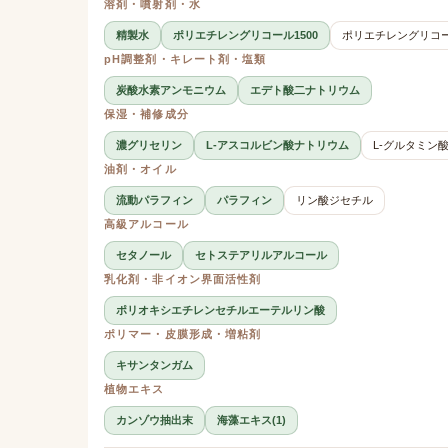
溶剤・噴射剤・水
精製水
ポリエチレングリコール1500
ポリエチレングリコ
pH調整剤・キレート剤・塩類
炭酸水素アンモニウム
エデト酸二ナトリウム
保湿・補修成分
濃グリセリン
L-アスコルビン酸ナトリウム
L-グルタミン
油剤・オイル
流動パラフィン
パラフィン
リン酸ジセチル
高級アルコール
セタノール
セトステアリルアルコール
乳化剤・非イオン界面活性剤
ポリオキシエチレンセチルエーテルリン酸
ポリマー・皮膜形成・増粘剤
キサンタンガム
植物エキス
カンゾウ抽出末
海藻エキス(1)