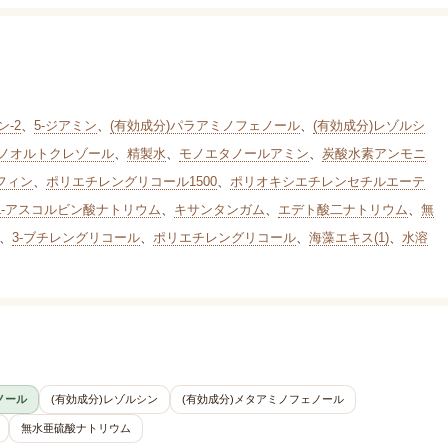
-2
、
5-ジアミン
、
(有効成分)パラアミノフェノール
、
(有効成分)レゾルシ
ミノオルトクレゾール
、
精製水
、
モノエタノールアミン
、
炭酸水素アンモニ
フィン
、
ポリエチレングリコール1500
、
ポリオキシエチレンセチルエーテ
L-アスコルビン酸ナトリウム
、
キサンタンガム
、
エデト酸二ナトリウム
、
無
、
3-ブチレングリコール
、
ポリエチレングリコール
、
海藻エキス(1)
、
水溶
ノール
(有効成分)レゾルシン
(有効成分)メタアミノフェノール
無水亜硫酸ナトリウム