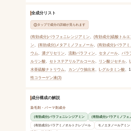
全成分リスト
タップで成分の詳細が見られます
(有効成分)パラフェニレンジアミン
、
(有効成分)硫酸トルエン
ン
、
(有効成分)メタアミノフェノール
、
(有効成分)パラア
ウム
、
濃グリセリン
、
流動パラフィン
、
セタノール
、
パラ
ルリン酸
、
セトステアリルアルコール
、
リン酸ジセチル
、
水亜硫酸ナトリウム
、
カンゾウ抽出末
、
L-グルタミン酸
、
1
性コラーゲン液(3)
成分構成の解説
染毛剤・パーマ剤成分
(有効成分)パラフェニレンジアミン
(有効成分)パラアミノフェ
(有効成分)パラアミノオルトクレゾール
モノエタノールアミン