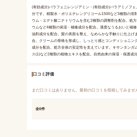
(有効成分)パラフェニレンジアミン・(有効成分)パラアミノフ
分です。精製水・ポリエチレングリコール1500など3種類の
ウム・エデト酸二ナトリウムを含む2種類の調整剤を配合。処方
ウムなど4種類の保湿・補修成分を配合。適度なうるおいと補修
油剤成分を配合。髪の表面を整え、なめらかな手触りに仕上げ
合。クリームの骨格を形成し、しっとり感とコンディショニン
成分を配合。処方全体の安定性を支えています。キサンタンガ
ス(1)など2種類の植物エキスを配合。自然由来の保湿・保護成
口コミ評価
まだ口コミはありません。最初の口コミを投稿してみませ
全0件