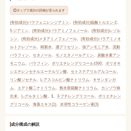
タップで成分の詳細が見られます
(有効成分)パラフェニレンジアミン
、
(有効成分)硫酸トルエン-2
、
5-ジアミン
、
(有効成分)パラアミノフェノール
、
(有効成分)レゾル
シン
、
(有効成分)メタアミノフェノール
、
(有効成分)パラアミノオ
ルトクレゾール
、
精製水
、
濃グリセリン
、
強アンモニア水
、
流動
パラフィン
、
セタノール
、
モノエタノールアミン
、
炭酸水素アン
モニウム
、
パラフィン
、
ポリエチレングリコール1500
、
ポリオキ
シエチレンセチルエーテルリン酸
、
セトステアリルアルコール
、
リン酸ジセチル
、
L-アスコルビン酸ナトリウム
、
キサンタンガ
ム
、
エデト酸二ナトリウム
、
無水亜硫酸ナトリウム
、
カンゾウ抽
出末
、
L-グルタミン酸
、
1
、
3-ブチレングリコール
、
ポリエチレン
グリコール
、
海藻エキス(1)
、
水溶性コラーゲン液(3)
成分構成の解説