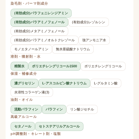
染毛剤・パーマ剤成分
(有効成分)パラフェニレンジアミン
(有効成分)パラアミノフェノール
(有効成分)レゾルシン
(有効成分)メタアミノフェノール
(有効成分)パラアミノオルトクレゾール
強アンモニア水
モノエタノールアミン
無水亜硫酸ナトリウム
溶剤・噴射剤・水
精製水
ポリエチレングリコール1500
ポリエチレングリコール
保湿・補修成分
濃グリセリン
L-アスコルビン酸ナトリウム
L-グルタミン酸
水溶性コラーゲン液(3)
油剤・オイル
流動パラフィン
パラフィン
リン酸ジセチル
高級アルコール
セタノール
セトステアリルアルコール
pH調整剤・キレート剤・塩類