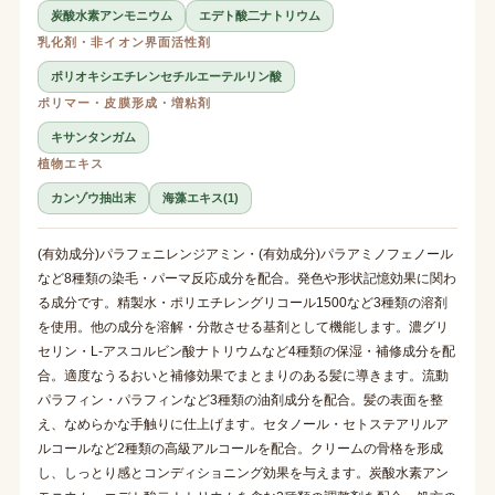
炭酸水素アンモニウム
エデト酸二ナトリウム
乳化剤・非イオン界面活性剤
ポリオキシエチレンセチルエーテルリン酸
ポリマー・皮膜形成・増粘剤
キサンタンガム
植物エキス
カンゾウ抽出末
海藻エキス(1)
(有効成分)パラフェニレンジアミン・(有効成分)パラアミノフェノール
など8種類の染毛・パーマ反応成分を配合。発色や形状記憶効果に関わ
る成分です。精製水・ポリエチレングリコール1500など3種類の溶剤
を使用。他の成分を溶解・分散させる基剤として機能します。濃グリ
セリン・L-アスコルビン酸ナトリウムなど4種類の保湿・補修成分を配
合。適度なうるおいと補修効果でまとまりのある髪に導きます。流動
パラフィン・パラフィンなど3種類の油剤成分を配合。髪の表面を整
え、なめらかな手触りに仕上げます。セタノール・セトステアリルア
ルコールなど2種類の高級アルコールを配合。クリームの骨格を形成
し、しっとり感とコンディショニング効果を与えます。炭酸水素アン