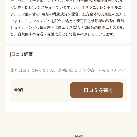
モニウム・エデト酸二ナトリウムを含む2種類の調整剤を配合。処方の
安定性とpHバランスを支えています。ポリオキシエチレンセチルエー
テルリン酸を含む1種類の乳化成分を配合。処方全体の安定性を支えて
います。キサンタンガムを配合。処方の安定性と使用感の調整に寄与
します。カンゾウ抽出末・海藻エキス(1)など2種類の植物エキスを配
合。自然由来の保湿・保護成分として髪をやさしくケアします。
口コミ評価
まだ口コミはありません。最初の口コミを投稿してみませんか？
口コミを書く
全0件