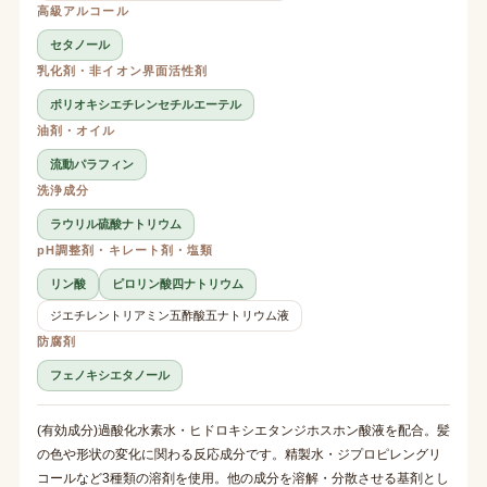
高級アルコール
セタノール
乳化剤・非イオン界面活性剤
ポリオキシエチレンセチルエーテル
油剤・オイル
流動パラフィン
洗浄成分
ラウリル硫酸ナトリウム
pH調整剤・キレート剤・塩類
リン酸
ピロリン酸四ナトリウム
ジエチレントリアミン五酢酸五ナトリウム液
防腐剤
フェノキシエタノール
(有効成分)過酸化水素水・ヒドロキシエタンジホスホン酸液を配合。髪
の色や形状の変化に関わる反応成分です。精製水・ジプロピレングリ
コールなど3種類の溶剤を使用。他の成分を溶解・分散させる基剤とし