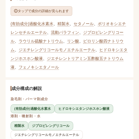
タップで成分の詳細が見られます
(有効成分)過酸化水素水
、
精製水
、
セタノール
、
ポリオキシエチ
レンセチルエーテル
、
流動パラフィン
、
ジプロピレングリコー
ル
、
ラウリル硫酸ナトリウム
、
リン酸
、
ピロリン酸四ナトリウ
ム
、
ジエチレングリコールモノエチルエーテル
、
ヒドロキシエタ
ンジホスホン酸液
、
ジエチレントリアミン五酢酸五ナトリウム
液
、
フェノキシエタノール
成分構成の解説
染毛剤・パーマ剤成分
(有効成分)過酸化水素水
ヒドロキシエタンジホスホン酸液
溶剤・噴射剤・水
精製水
ジプロピレングリコール
ジエチレングリコールモノエチルエーテル