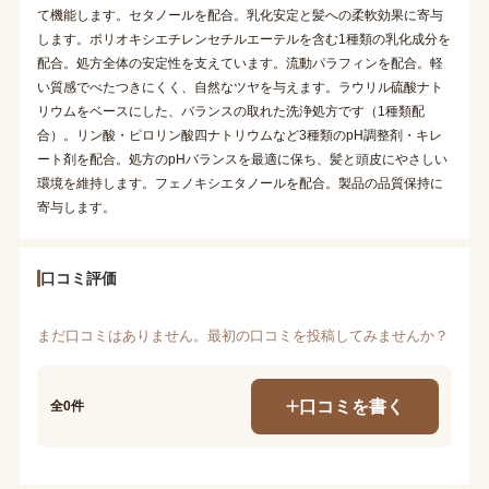
て機能します。セタノールを配合。乳化安定と髪への柔軟効果に寄与
します。ポリオキシエチレンセチルエーテルを含む1種類の乳化成分を
配合。処方全体の安定性を支えています。流動パラフィンを配合。軽
い質感でべたつきにくく、自然なツヤを与えます。ラウリル硫酸ナト
リウムをベースにした、バランスの取れた洗浄処方です（1種類配
合）。リン酸・ピロリン酸四ナトリウムなど3種類のpH調整剤・キレ
ート剤を配合。処方のpHバランスを最適に保ち、髪と頭皮にやさしい
環境を維持します。フェノキシエタノールを配合。製品の品質保持に
寄与します。
口コミ評価
まだ口コミはありません。最初の口コミを投稿してみませんか？
口コミを書く
全0件