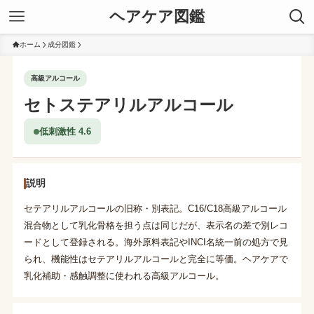
ヘアケア図鑑
ホーム
成分図鑑
高級アルコール
セトステアリルアルコール
低刺激性 4.6
説明
セテアリルアルコールの旧称・別表記。C16/C18高級アルコール
混合物として乳化骨格を担う点は同じだが、表示名の差で別レコ
ードとして登録される。海外原料表記やINCI名統一前の処方で見
られ、機能性はセテアリルアルコールと完全に等価。ヘアケアで
乳化補助・感触調整に使われる高級アルコール。