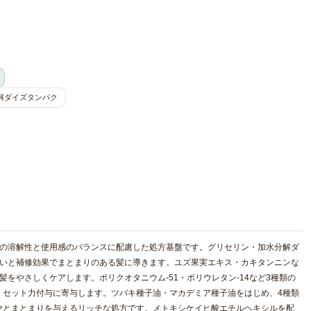
解ダイズタンパク
分の溶解性と使用感のバランスに配慮した処方基盤です。グリセリン・加水分解ダ
おいと補修効果でまとまりのある髪に導きます。ユズ果実エキス・カキタンニンな
をやさしくケアします。ポリクオタニウム-51・ポリウレタン-14など3種類の
・セット力付与に寄与します。ツバキ種子油・マカデミア種子油をはじめ、4種類
ヤとまとまりを与えるリッチな処方です。メトキシケイヒ酸エチルヘキシルを配