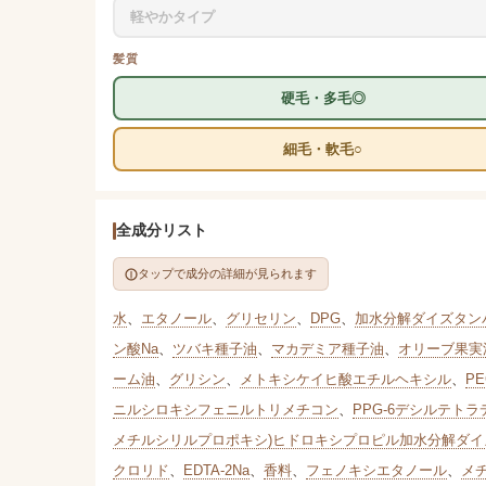
軽やかタイプ
髪質
硬毛・多毛◎
細毛・軟毛○
全成分リスト
タップで成分の詳細が見られます
水
、
エタノール
、
グリセリン
、
DPG
、
加水分解ダイズタン
ン酸Na
、
ツバキ種子油
、
マカデミア種子油
、
オリーブ果実
ーム油
、
グリシン
、
メトキシケイヒ酸エチルヘキシル
、
P
ニルシロキシフェニルトリメチコン
、
PPG-6デシルテトラデ
メチルシリルプロポキシ)ヒドロキシプロピル加水分解ダイ
クロリド
、
EDTA-2Na
、
香料
、
フェノキシエタノール
、
メ