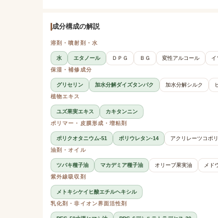
成分構成の解説
溶剤・噴射剤・水
水
エタノール
ＤＰＧ
ＢＧ
変性アルコール
イ
保湿・補修成分
グリセリン
加水分解ダイズタンパク
加水分解シルク
植物エキス
ユズ果実エキス
カキタンニン
ポリマー・皮膜形成・増粘剤
ポリクオタニウム-51
ポリウレタン-14
アクリレーツコポリ
油剤・オイル
ツバキ種子油
マカデミア種子油
オリーブ果実油
メド
紫外線吸収剤
メトキシケイヒ酸エチルヘキシル
乳化剤・非イオン界面活性剤