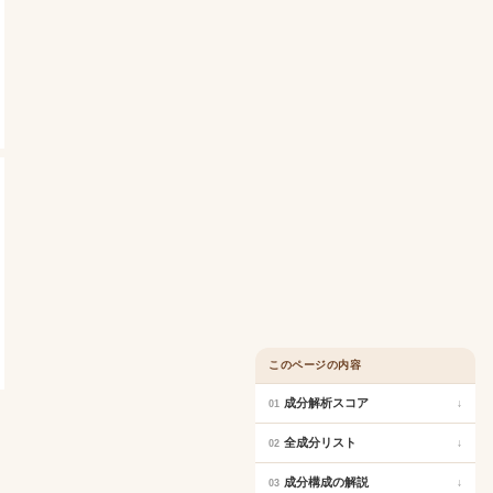
このページの内容
成分解析スコア
↓
01
全成分リスト
↓
02
成分構成の解説
↓
03