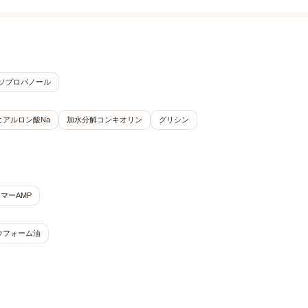
ソプロパノール
ヒアルロン酸Na
加水分解コンキオリン
グリシン
マーAMP
ウフォーム油