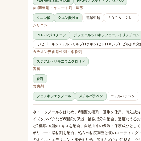
PEG-50水添ヒマシ油
PPG-6デシルテトラデセス-30
pH調整剤・キレート剤・塩類
クエン酸
クエン酸Ｎａ
硫酸亜鉛
ＥＤＴＡ－２Ｎａ
シリコン
PEG-12ジメチコン
ジフェニルシロキシフェニルトリメチコン
(ジヒドロキシメチルシリルプロポキシ)ヒドロキシプロピル加水分
カチオン界面活性剤・柔軟剤
ステアルトリモニウムクロリド
香料
香料
防腐剤
フェノキシエタノール
メチルパラベン
エチルパラベン
水・エタノールをはじめ、6種類の溶剤・基剤を使用。有効成
イズタンパクなど6種類の保湿・補修成分を配合。適度なうる
ど2種類の植物エキスを配合。自然由来の保湿・保護成分として髪
ポリマー・増粘剤を配合。処方の粘度調整と髪のコーティング
のオイル・エモリエント成分を配合。髪をなめらかに整え、ツ