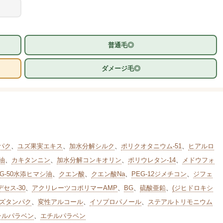
普通毛◎
ダメージ毛◎
パク
、
ユズ果実エキス
、
加水分解シルク
、
ポリクオタニウム-51
、
ヒアルロ
油
、
カキタンニン
、
加水分解コンキオリン
、
ポリウレタン-14
、
メドウフォ
EG-50水添ヒマシ油
、
クエン酸
、
クエン酸Na
、
PEG-12ジメチコン
、
ジフェ
セス-30
、
アクリレーツコポリマーAMP
、
BG
、
硫酸亜鉛
、
(ジヒドロキシ
ズタンパク
、
変性アルコール
、
イソプロパノール
、
ステアルトリモニウム
チルパラベン
、
エチルパラベン