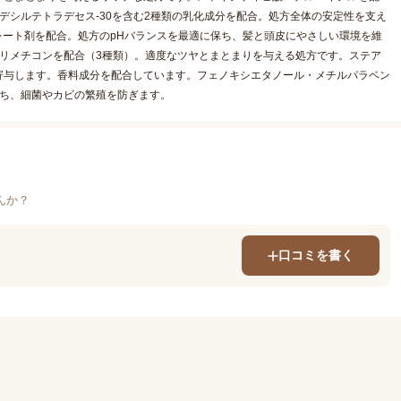
-6デシルテトラデセス-30を含む2種類の乳化成分を配合。処方全体の安定性を支え
レート剤を配合。処方のpHバランスを最適に保ち、髪と頭皮にやさしい環境を維
ルトリメチコンを配合（3種類）。適度なツヤとまとまりを与える処方です。ステア
寄与します。香料成分を配合しています。フェノキシエタノール・メチルパラベン
保ち、細菌やカビの繁殖を防ぎます。
んか？
口コミを書く