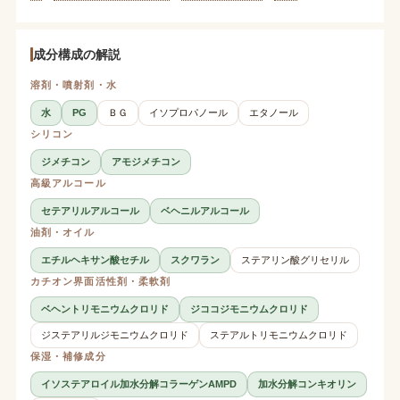
成分構成の解説
溶剤・噴射剤・水
水
PG
ＢＧ
イソプロパノール
エタノール
シリコン
ジメチコン
アモジメチコン
高級アルコール
セテアリルアルコール
ベヘニルアルコール
油剤・オイル
エチルヘキサン酸セチル
スクワラン
ステアリン酸グリセリル
カチオン界面活性剤・柔軟剤
ベヘントリモニウムクロリド
ジココジモニウムクロリド
ジステアリルジモニウムクロリド
ステアルトリモニウムクロリド
保湿・補修成分
イソステアロイル加水分解コラーゲンAMPD
加水分解コンキオリン