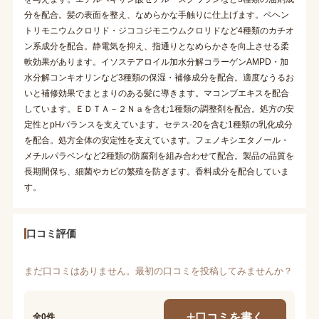
分を配合。髪の表面を整え、なめらかな手触りに仕上げます。ベヘン
トリモニウムクロリド・ジココジモニウムクロリドなど4種類のカチオ
ン系成分を配合。静電気を抑え、指通りとなめらかさを向上させる柔
軟効果があります。イソステアロイル加水分解コラーゲンAMPD・加
水分解コンキオリンなど3種類の保湿・補修成分を配合。適度なうるお
いと補修効果でまとまりのある髪に導きます。マコンブエキスを配合
しています。ＥＤＴＡ－２Ｎａを含む1種類の調整剤を配合。処方の安
定性とpHバランスを支えています。セテス-20を含む1種類の乳化成分
を配合。処方全体の安定性を支えています。フェノキシエタノール・
メチルパラベンなど2種類の防腐剤を組み合わせて配合。製品の品質を
長期間保ち、細菌やカビの繁殖を防ぎます。香料成分を配合していま
す。
口コミ評価
まだ口コミはありません。最初の口コミを投稿してみませんか？
口コミを書く
全0件