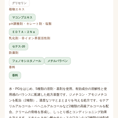
グリセリン
植物エキス
マコンブエキス
pH調整剤・キレート剤・塩類
ＥＤＴＡ－２Ｎａ
乳化剤・非イオン界面活性剤
セテス-20
防腐剤
フェノキシエタノール
メチルパラベン
香料
香料
水・PGをはじめ、5種類の溶剤・基剤を使用。有効成分の溶解性と使
用感のバランスに配慮した処方基盤です。ジメチコン・アモジメチコ
ンを配合（2種類）。適度なツヤとまとまりを与える処方です。セテア
リルアルコール・ベヘニルアルコールなど2種類の高級アルコールを配
合。クリームの骨格を形成し、しっとり感とコンディショニング効果
を与えます。エチルヘキサン酸セチル・スクワランなど3種類の油剤成