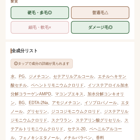
髪質
硬毛・多毛◎
普通毛△
細毛・軟毛×
ダメージ毛◎
全成分リスト
タップで成分の詳細が見られます
水
、
PG
、
ジメチコン
、
セテアリルアルコール
、
エチルヘキサン
酸セチル
、
ベヘントリモニウムクロリド
、
イソステアロイル加水
分解コラーゲンAMPD
、
マコンブエキス
、
加水分解コンキオリ
ン
、
BG
、
EDTA-2Na
、
アモジメチコン
、
イソプロパノール
、
エタ
ノール
、
グリセリン
、
ジココジモニウムクロリド
、
ジステアリル
ジモニウムクロリド
、
スクワラン
、
ステアリン酸グリセリル
、
ス
テアルトリモニウムクロリド
、
セテス-20
、
ベヘニルアルコー
ル
、
フェノキシエタノール
、
メチルパラベン
、
香料