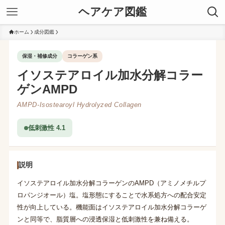
ヘアケア図鑑
ホーム
成分図鑑
保湿・補修成分
コラーゲン系
イソステアロイル加水分解コラー
ゲンAMPD
AMPD-Isostearoyl Hydrolyzed Collagen
低刺激性 4.1
説明
イソステアロイル加水分解コラーゲンのAMPD（アミノメチルプ
ロパンジオール）塩。塩形態にすることで水系処方への配合安定
性が向上している。機能面はイソステアロイル加水分解コラーゲ
ンと同等で、脂質層への浸透保湿と低刺激性を兼ね備える。