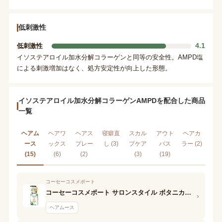
低刺激性
4.1
低刺激性
イソステアロイル加水分解コラーゲンと同等の安全性。AMPD塩
による刺激増加はなく、処方安定性が向上した形態。
イソステアロイル加水分解コラーゲンAMPDを配合した商品
一覧
ヘアム
ヘアワ
ヘアス
寝癖直
スカル
アウト
ヘアカ
ース
ックス
プレー
し (3)
プケア
バス
ラー (2)
(15)
(6)
(2)
(3)
(19)
コーセーコスメポート
コーセーコスメポート サロンスタイル ボタニカルホイップ(パーマ用)
›
ヘアムース