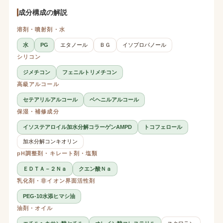
成分構成の解説
溶剤・噴射剤・水
水
PG
エタノール
ＢＧ
イソプロパノール
シリコン
ジメチコン
フェニルトリメチコン
高級アルコール
セテアリルアルコール
ベヘニルアルコール
保湿・補修成分
イソステアロイル加水分解コラーゲンAMPD
トコフェロール
加水分解コンキオリン
pH調整剤・キレート剤・塩類
ＥＤＴＡ－２Ｎａ
クエン酸Ｎａ
乳化剤・非イオン界面活性剤
PEG-10水添ヒマシ油
油剤・オイル