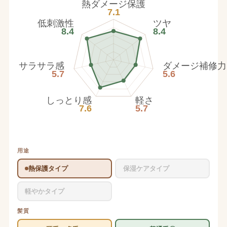
熱ダメージ保護
7.1
低刺激性
ツヤ
8.4
8.4
サラサラ感
ダメージ補修力
5.7
5.6
しっとり感
軽さ
7.6
5.7
用途
熱保護タイプ
保湿ケアタイプ
軽やかタイプ
髪質