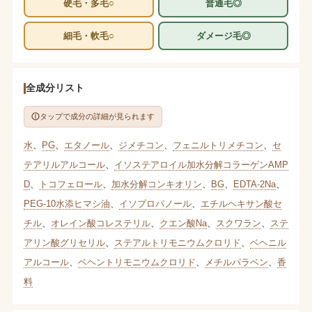
硬毛・多毛○
普通毛◎
細毛・軟毛○
ダメージ毛◎
全成分リスト
タップで成分の詳細が見られます
水
、
PG
、
エタノール
、
ジメチコン
、
フェニルトリメチコン
、
セ
テアリルアルコール
、
イソステアロイル加水分解コラーゲンAMP
D
、
トコフェロール
、
加水分解コンキオリン
、
BG
、
EDTA-2Na
、
PEG-10水添ヒマシ油
、
イソプロパノール
、
エチルヘキサン酸セ
チル
、
オレイン酸コレステリル
、
クエン酸Na
、
スクワラン
、
ステ
アリン酸グリセリル
、
ステアルトリモニウムクロリド
、
ベヘニル
アルコール
、
ベヘントリモニウムクロリド
、
メチルパラベン
、
香
料