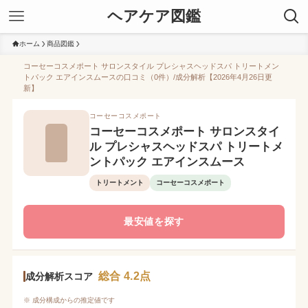
ヘアケア図鑑
ホーム
商品図鑑
コーセーコスメポート サロンスタイル プレシャスヘッドスパ トリートメン
トパック エアインスムースの口コミ（0件）/成分解析【2026年4月26日更
新】
コーセーコスメポート
コーセーコスメポート サロンスタイ
ル プレシャスヘッドスパ トリートメ
ントパック エアインスムース
トリートメント
コーセーコスメポート
最安値を探す
総合 4.2点
成分解析スコア
※ 成分構成からの推定値です