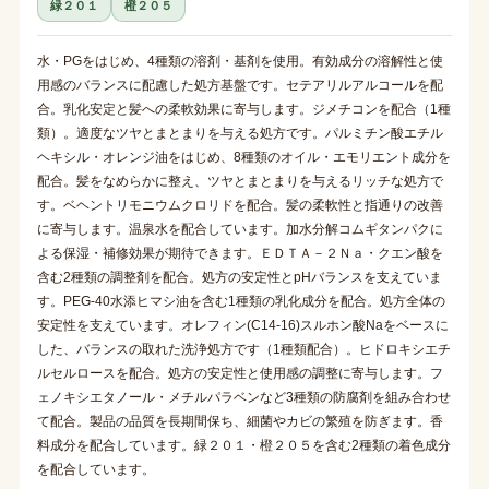
緑２０１
橙２０５
水・PGをはじめ、4種類の溶剤・基剤を使用。有効成分の溶解性と使
用感のバランスに配慮した処方基盤です。セテアリルアルコールを配
合。乳化安定と髪への柔軟効果に寄与します。ジメチコンを配合（1種
類）。適度なツヤとまとまりを与える処方です。パルミチン酸エチル
ヘキシル・オレンジ油をはじめ、8種類のオイル・エモリエント成分を
配合。髪をなめらかに整え、ツヤとまとまりを与えるリッチな処方で
す。ベヘントリモニウムクロリドを配合。髪の柔軟性と指通りの改善
に寄与します。温泉水を配合しています。加水分解コムギタンパクに
よる保湿・補修効果が期待できます。ＥＤＴＡ－２Ｎａ・クエン酸を
含む2種類の調整剤を配合。処方の安定性とpHバランスを支えていま
す。PEG-40水添ヒマシ油を含む1種類の乳化成分を配合。処方全体の
安定性を支えています。オレフィン(C14-16)スルホン酸Naをベースに
した、バランスの取れた洗浄処方です（1種類配合）。ヒドロキシエチ
ルセルロースを配合。処方の安定性と使用感の調整に寄与します。フ
ェノキシエタノール・メチルパラベンなど3種類の防腐剤を組み合わせ
て配合。製品の品質を長期間保ち、細菌やカビの繁殖を防ぎます。香
料成分を配合しています。緑２０１・橙２０５を含む2種類の着色成分
を配合しています。