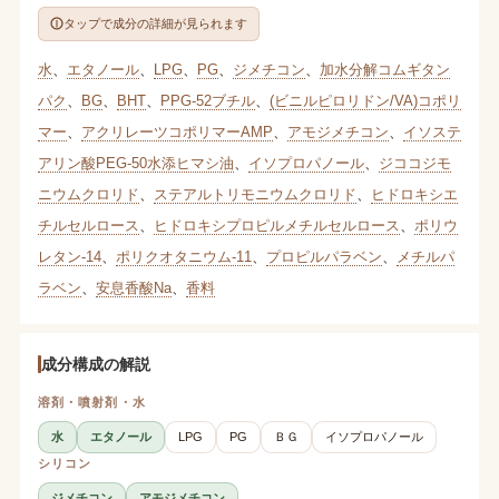
タップで成分の詳細が見られます
水
、
エタノール
、
LPG
、
PG
、
ジメチコン
、
加水分解コムギタン
パク
、
BG
、
BHT
、
PPG-52ブチル
、
(ビニルピロリドン/VA)コポリ
マー
、
アクリレーツコポリマーAMP
、
アモジメチコン
、
イソステ
アリン酸PEG-50水添ヒマシ油
、
イソプロパノール
、
ジココジモ
ニウムクロリド
、
ステアルトリモニウムクロリド
、
ヒドロキシエ
チルセルロース
、
ヒドロキシプロピルメチルセルロース
、
ポリウ
レタン-14
、
ポリクオタニウム-11
、
プロピルパラベン
、
メチルパ
ラベン
、
安息香酸Na
、
香料
成分構成の解説
溶剤・噴射剤・水
水
エタノール
LPG
PG
ＢＧ
イソプロパノール
シリコン
ジメチコン
アモジメチコン