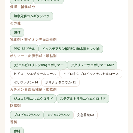
保湿・補修成分
加水分解コムギタンパク
その他
BHT
乳化剤・非イオン界面活性剤
PPG-52ブチル
イソステアリン酸PEG-50水添ヒマシ油
ポリマー・皮膜形成・増粘剤
(ビニルピロリドン/VA)コポリマー
アクリレーツコポリマーAMP
ヒドロキシエチルセルロース
ヒドロキシプロピルメチルセルロース
ポリウレタン-14
ポリクオタニウム-11
カチオン界面活性剤・柔軟剤
ジココジモニウムクロリド
ステアルトリモニウムクロリド
防腐剤
プロピルパラベン
メチルパラベン
安息香酸Na
香料
香料