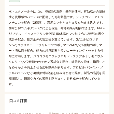
水・エタノールをはじめ、6種類の溶剤・基剤を使用。有効成分の溶解
性と使用感のバランスに配慮した処方基盤です。ジメチコン・アモジ
メチコンを配合（2種類）。適度なツヤとまとまりを与える処方です。
加水分解コムギタンパクによる保湿・補修効果が期待できます。PPG-
52ブチル・イソステアリン酸PEG-50水添ヒマシ油を含む2種類の乳化
成分を配合。処方全体の安定性を支えています。(ビニルピロリド
ン/VA)コポリマー・アクリレーツコポリマーAMPなど6種類のポリマ
ー・増粘剤を配合。処方の粘度調整と髪のコーティング・セット力付
与に寄与します。ジココジモニウムクロリド・ステアルトリモニウム
クロリドなど2種類のカチオン系成分を配合。静電気を抑え、指通りと
なめらかさを向上させる柔軟効果があります。プロピルパラベン・メ
チルパラベンなど3種類の防腐剤を組み合わせて配合。製品の品質を長
期間保ち、細菌やカビの繁殖を防ぎます。香料成分を配合していま
す。
口コミ評価