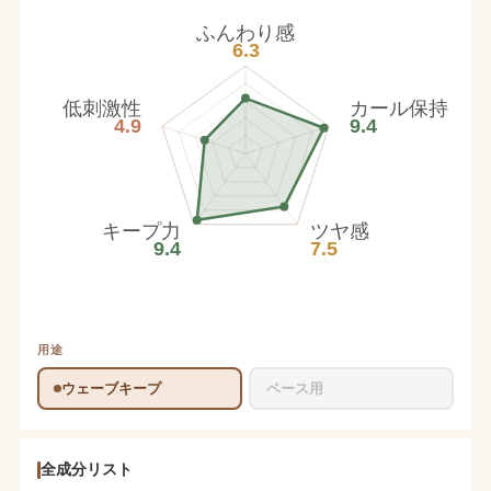
ふんわり感
6.3
低刺激性
カール保持
4.9
9.4
キープ力
ツヤ感
9.4
7.5
用途
ウェーブキープ
ベース用
全成分リスト