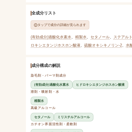
全成分リスト
タップで成分の詳細が見られます
(有効成分)過酸化水素水
、
精製水
、
セタノール
、
ステアル
ロキシエタンジホスホン酸液
、
硫酸オキシキノリン-2
、
水
成分構成の解説
染毛剤・パーマ剤成分
(有効成分)過酸化水素水
ヒドロキシエタンジホスホン酸液
溶剤・噴射剤・水
精製水
高級アルコール
セタノール
ミリスチルアルコール
カチオン界面活性剤・柔軟剤