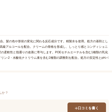
配合。髪の色や形状の変化に関わる反応成分です。精製水を使用。処方の基剤とし
の高級アルコールを配合。クリームの骨格を形成し、しっとり感とコンディショニ
の柔軟性と指通りの改善に寄与します。POEセチルエーテルを含む1種類の乳化
リン-2・水酸化ナトリウム液を含む2種類の調整剤を配合。処方の安定性とpHバ
んか？
口コミを書く