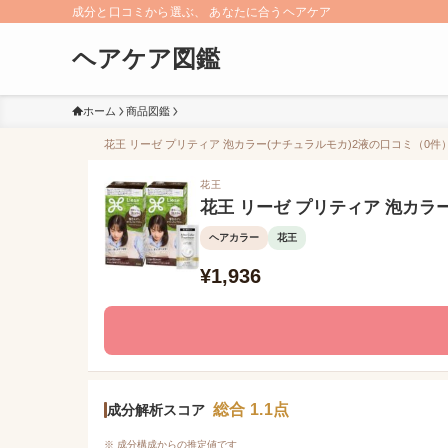
成分と口コミから選ぶ、 あなたに合うヘアケア
ヘアケア図鑑
ホーム
商品図鑑
花王 リーゼ プリティア 泡カラー(ナチュラルモカ)2液の口コミ（0件）
花王
花王 リーゼ プリティア 泡カラ
ヘアカラー
花王
¥1,936
総合 1.1点
成分解析スコア
※ 成分構成からの推定値です