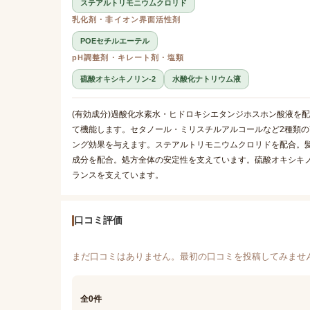
ステアルトリモニウムクロリド
乳化剤・非イオン界面活性剤
POEセチルエーテル
pH調整剤・キレート剤・塩類
硫酸オキシキノリン-2
水酸化ナトリウム液
(有効成分)過酸化水素水・ヒドロキシエタンジホスホン酸液を
て機能します。セタノール・ミリスチルアルコールなど2種類
ング効果を与えます。ステアルトリモニウムクロリドを配合。髪
成分を配合。処方全体の安定性を支えています。硫酸オキシキノ
ランスを支えています。
口コミ評価
まだ口コミはありません。最初の口コミを投稿してみませ
全0件