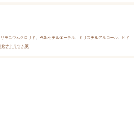
トリモニウムクロリド
、
POEセチルエーテル
、
ミリスチルアルコール
、
ヒド
酸化ナトリウム液