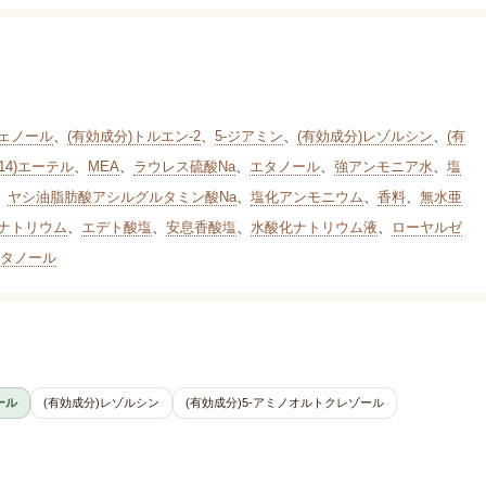
フェノール
、
(有効成分)トルエン-2
、
5-ジアミン
、
(有効成分)レゾルシン
、
(有
14)エーテル
、
MEA
、
ラウレス硫酸Na
、
エタノール
、
強アンモニア水
、
塩
、
ヤシ油脂肪酸アシルグルタミン酸Na
、
塩化アンモニウム
、
香料
、
無水亜
ナトリウム
、
エデト酸塩
、
安息香酸塩
、
水酸化ナトリウム液
、
ローヤルゼ
タノール
ール
(有効成分)レゾルシン
(有効成分)5-アミノオルトクレゾール