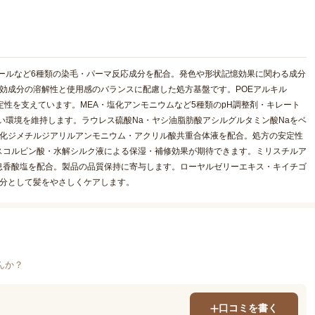
ノールなど6種類の染毛・パーマ反応成分を配合。発色や形状記憶効果に関わる成分
効成分の溶解性と使用感のバランスに配慮した処方基盤です。POEアルキル
安定性を支えています。MEA・塩化アンモニウムなど5種類のpH調整剤・キレート
い環境を維持します。ラウレス硫酸Na・ヤシ油脂肪酸アシルグルタミン酸Naをベ
塩化ジメチルジアリルアンモニウム・アクリル酸共重合体液を配合。処方の安定性
スコルビン酸・水解シルク液による保湿・補修効果が期待できます。ミリスチルア
息香酸塩を配合。製品の品質保持に寄与します。ローヤルゼリーエキス・キイチゴ
成分として髪をやさしくケアします。
んか？
口コミを書く