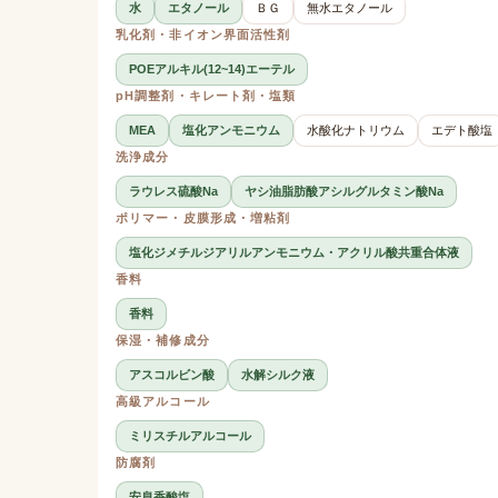
水
エタノール
ＢＧ
無水エタノール
乳化剤・非イオン界面活性剤
POEアルキル(12~14)エーテル
pH調整剤・キレート剤・塩類
MEA
塩化アンモニウム
水酸化ナトリウム
エデト酸塩
洗浄成分
ラウレス硫酸Na
ヤシ油脂肪酸アシルグルタミン酸Na
ポリマー・皮膜形成・増粘剤
塩化ジメチルジアリルアンモニウム・アクリル酸共重合体液
香料
香料
保湿・補修成分
アスコルビン酸
水解シルク液
高級アルコール
ミリスチルアルコール
防腐剤
安息香酸塩