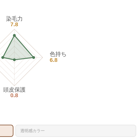
染毛力
7.8
色持ち
6.8
頭皮保護
0.8
透明感カラー