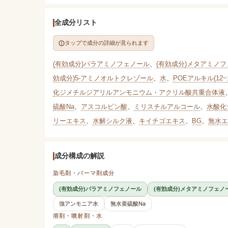
全成分リスト
タップで成分の詳細が見られます
(有効成分)パラアミノフェノール
、
(有効成分)メタアミノ
効成分)5-アミノオルトクレゾール
、
水
、
POEアルキル(12~
化ジメチルジアリルアンモニウム・アクリル酸共重合体液
硫酸Na
、
アスコルビン酸
、
ミリスチルアルコール
、
水酸化
リーエキス
、
水解シルク液
、
キイチゴエキス
、
BG
、
無水エ
成分構成の解説
染毛剤・パーマ剤成分
(有効成分)パラアミノフェノール
(有効成分)メタアミノフェノ
強アンモニア水
無水亜硫酸Na
溶剤・噴射剤・水