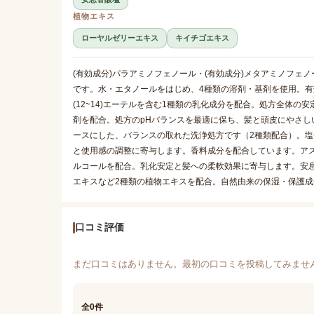
植物エキス
ローヤルゼリーエキス
キイチゴエキス
(有効成分)パラアミノフェノール・(有効成分)メタアミノフェ
です。水・エタノールをはじめ、4種類の溶剤・基剤を使用。有
(12~14)エーテルを含む1種類の乳化成分を配合。処方全体の
剤を配合。処方のpHバランスを最適に保ち、髪と頭皮にやさし
ースにした、バランスの取れた洗浄処方です（2種類配合）。
と使用感の調整に寄与します。香料成分を配合しています。ア
ルコールを配合。乳化安定と髪への柔軟効果に寄与します。安
エキスなど2種類の植物エキスを配合。自然由来の保湿・保護
口コミ評価
まだ口コミはありません。最初の口コミを投稿してみませ
全0件