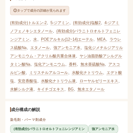
タップで成分の詳細が見られます
(有効成分)トルエン-2
、
5-ジアミン
、
(有効成分)塩酸2
、
4-ジアミ
ノフェノキシエタノール
、
(有効成分)パラニトロオルトフェニレ
ンジアミン
、
水
、
POEアルキル(12~14)エーテル
、
MEA
、
ラウレ
ス硫酸Na
、
エタノール
、
強アンモニア水
、
塩化ジメチルジアリル
アンモニウム・アクリル酸共重合体液
、
ヤシ油脂肪酸アシルグル
タミン酸Na
、
塩化アンモニウム
、
香料
、
無水亜硫酸Na
、
アスコ
ルビン酸
、
ミリスチルアルコール
、
水酸化ナトリウム
、
エデト酸
塩
、
安息香酸塩
、
水酸化ナトリウム液
、
ローヤルゼリーエキス
、
水解シルク液
、
キイチゴエキス
、
BG
、
無水エタノール
成分構成の解説
染毛剤・パーマ剤成分
(有効成分)パラニトロオルトフェニレンジアミン
強アンモニア水