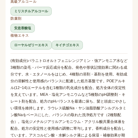
高級アルコール
ミリスチルアルコール
防腐剤
安息香酸塩
植物エキス
ローヤルゼリーエキス
キイチゴエキス
(有効成分)パラニトロオルトフェニレンジアミン・強アンモニア水など
3種類の染毛・パーマ反応成分を配合。発色や形状記憶効果に関わる成
分です。水・エタノールをはじめ、4種類の溶剤・基剤を使用。有効成
分の溶解性と使用感のバランスに配慮した処方基盤です。POEアルキ
ル(12~14)エーテルを含む1種類の乳化成分を配合。処方全体の安定性
を支えています。MEA・塩化アンモニウムなど5種類のpH調整剤・キ
レート剤を配合。処方のpHバランスを最適に保ち、髪と頭皮にやさし
い環境を維持します。ラウレス硫酸Na・ヤシ油脂肪酸アシルグルタミ
ン酸Naをベースにした、バランスの取れた洗浄処方です（2種類配
合）。塩化ジメチルジアリルアンモニウム・アクリル酸共重合体液を
配合。処方の安定性と使用感の調整に寄与します。香料成分を配合し
ています。アスコルビン酸・水解シルク液による保湿・補修効果が期