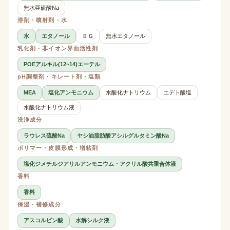
無水亜硫酸Na
溶剤・噴射剤・水
水
エタノール
ＢＧ
無水エタノール
乳化剤・非イオン界面活性剤
POEアルキル(12~14)エーテル
pH調整剤・キレート剤・塩類
MEA
塩化アンモニウム
水酸化ナトリウム
エデト酸塩
水酸化ナトリウム液
洗浄成分
ラウレス硫酸Na
ヤシ油脂肪酸アシルグルタミン酸Na
ポリマー・皮膜形成・増粘剤
塩化ジメチルジアリルアンモニウム・アクリル酸共重合体液
香料
香料
保湿・補修成分
アスコルビン酸
水解シルク液