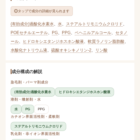
タップで成分の詳細が見られます
(有効成分)過酸化水素水
、
水
、
ステアルトリモニウムクロリド
、
POEセチルエーテル
、
PG
、
PPG
、
ベヘニルアルコール
、
セタノ
ール
、
ヒドロキシエタンジホスホン酸液
、
軟質ラノリン脂肪酸
、
水酸化ナトリウム液
、
硫酸オキシキノリン-2
、
リン酸
成分構成の解説
染毛剤・パーマ剤成分
(有効成分)過酸化水素水
ヒドロキシエタンジホスホン酸液
溶剤・噴射剤・水
水
PG
PPG
カチオン界面活性剤・柔軟剤
ステアルトリモニウムクロリド
乳化剤・非イオン界面活性剤