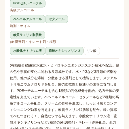
POEセチルエーテル
高級アルコール
ベヘニルアルコール
セタノール
油剤・オイル
軟質ラノリン脂肪酸
pH調整剤・キレート剤・塩類
水酸化ナトリウム液
硫酸オキシキノリン-2
リン酸
(有効成分)過酸化水素水・ヒドロキシエタンジホスホン酸液を配合。髪
の色や形状の変化に関わる反応成分です。水・PGなど3種類の溶剤を
使用。他の成分を溶解・分散させる基剤として機能します。ステアル
トリモニウムクロリドを配合。髪の柔軟性と指通りの改善に寄与しま
す。POEセチルエーテルを含む1種類の乳化成分を配合。処方全体の安
定性を支えています。ベヘニルアルコール・セタノールなど2種類の高
級アルコールを配合。クリームの骨格を形成し、しっとり感とコンデ
ィショニング効果を与えます。軟質ラノリン脂肪酸を配合。軽い質感
でべたつきにくく、自然なツヤを与えます。水酸化ナトリウム液・硫
酸オキシキノリン-2など3種類のpH調整剤・キレート剤を配合。処方
のpHバランスを最適に保ち、髪と頭皮にやさしい環境を維持します。