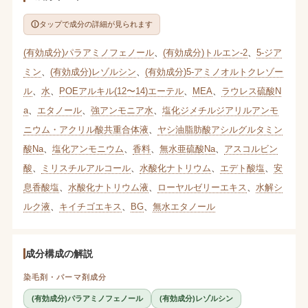
タップで成分の詳細が見られます
(有効成分)パラアミノフェノール
、
(有効成分)トルエン-2
、
5-ジア
ミン
、
(有効成分)レゾルシン
、
(有効成分)5-アミノオルトクレゾー
ル
、
水
、
POEアルキル(12〜14)エーテル
、
MEA
、
ラウレス硫酸N
a
、
エタノール
、
強アンモニア水
、
塩化ジメチルジアリルアンモ
ニウム・アクリル酸共重合体液
、
ヤシ油脂肪酸アシルグルタミン
酸Na
、
塩化アンモニウム
、
香料
、
無水亜硫酸Na
、
アスコルビン
酸
、
ミリスチルアルコール
、
水酸化ナトリウム
、
エデト酸塩
、
安
息香酸塩
、
水酸化ナトリウム液
、
ローヤルゼリーエキス
、
水解シ
ルク液
、
キイチゴエキス
、
BG
、
無水エタノール
成分構成の解説
染毛剤・パーマ剤成分
(有効成分)パラアミノフェノール
(有効成分)レゾルシン