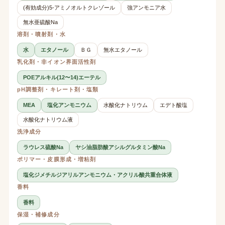
(有効成分)5-アミノオルトクレゾール
強アンモニア水
無水亜硫酸Na
溶剤・噴射剤・水
水
エタノール
ＢＧ
無水エタノール
乳化剤・非イオン界面活性剤
POEアルキル(12〜14)エーテル
pH調整剤・キレート剤・塩類
MEA
塩化アンモニウム
水酸化ナトリウム
エデト酸塩
水酸化ナトリウム液
洗浄成分
ラウレス硫酸Na
ヤシ油脂肪酸アシルグルタミン酸Na
ポリマー・皮膜形成・増粘剤
塩化ジメチルジアリルアンモニウム・アクリル酸共重合体液
香料
香料
保湿・補修成分