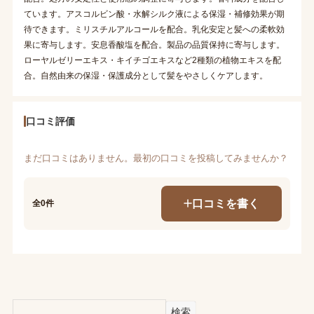
ています。アスコルビン酸・水解シルク液による保湿・補修効果が期
待できます。ミリスチルアルコールを配合。乳化安定と髪への柔軟効
果に寄与します。安息香酸塩を配合。製品の品質保持に寄与します。
ローヤルゼリーエキス・キイチゴエキスなど2種類の植物エキスを配
合。自然由来の保湿・保護成分として髪をやさしくケアします。
口コミ評価
まだ口コミはありません。最初の口コミを投稿してみませんか？
口コミを書く
全0件
検索