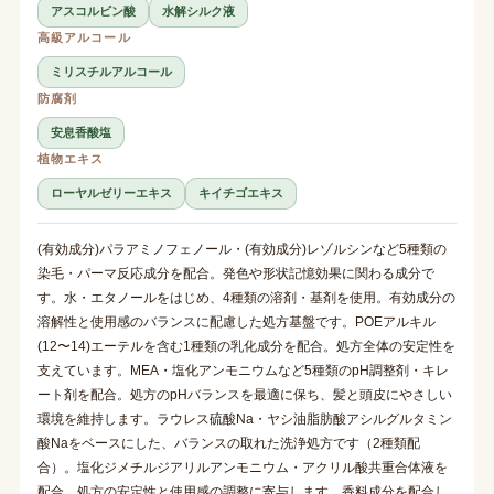
アスコルビン酸
水解シルク液
高級アルコール
ミリスチルアルコール
防腐剤
安息香酸塩
植物エキス
ローヤルゼリーエキス
キイチゴエキス
(有効成分)パラアミノフェノール・(有効成分)レゾルシンなど5種類の
染毛・パーマ反応成分を配合。発色や形状記憶効果に関わる成分で
す。水・エタノールをはじめ、4種類の溶剤・基剤を使用。有効成分の
溶解性と使用感のバランスに配慮した処方基盤です。POEアルキル
(12〜14)エーテルを含む1種類の乳化成分を配合。処方全体の安定性を
支えています。MEA・塩化アンモニウムなど5種類のpH調整剤・キレ
ート剤を配合。処方のpHバランスを最適に保ち、髪と頭皮にやさしい
環境を維持します。ラウレス硫酸Na・ヤシ油脂肪酸アシルグルタミン
酸Naをベースにした、バランスの取れた洗浄処方です（2種類配
合）。塩化ジメチルジアリルアンモニウム・アクリル酸共重合体液を
配合。処方の安定性と使用感の調整に寄与します。香料成分を配合し