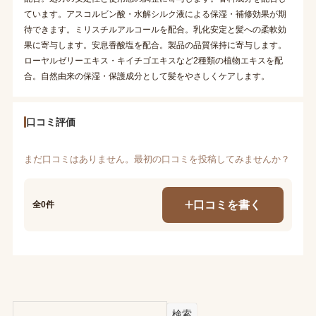
ています。アスコルビン酸・水解シルク液による保湿・補修効果が期
待できます。ミリスチルアルコールを配合。乳化安定と髪への柔軟効
果に寄与します。安息香酸塩を配合。製品の品質保持に寄与します。
ローヤルゼリーエキス・キイチゴエキスなど2種類の植物エキスを配
合。自然由来の保湿・保護成分として髪をやさしくケアします。
口コミ評価
まだ口コミはありません。最初の口コミを投稿してみませんか？
口コミを書く
全0件
検索