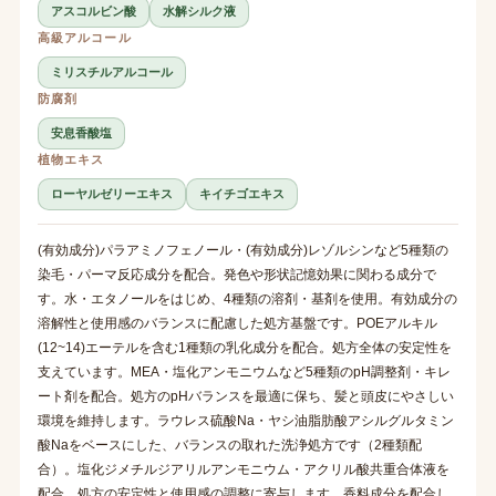
アスコルビン酸
水解シルク液
高級アルコール
ミリスチルアルコール
防腐剤
安息香酸塩
植物エキス
ローヤルゼリーエキス
キイチゴエキス
(有効成分)パラアミノフェノール・(有効成分)レゾルシンなど5種類の
染毛・パーマ反応成分を配合。発色や形状記憶効果に関わる成分で
す。水・エタノールをはじめ、4種類の溶剤・基剤を使用。有効成分の
溶解性と使用感のバランスに配慮した処方基盤です。POEアルキル
(12~14)エーテルを含む1種類の乳化成分を配合。処方全体の安定性を
支えています。MEA・塩化アンモニウムなど5種類のpH調整剤・キレ
ート剤を配合。処方のpHバランスを最適に保ち、髪と頭皮にやさしい
環境を維持します。ラウレス硫酸Na・ヤシ油脂肪酸アシルグルタミン
酸Naをベースにした、バランスの取れた洗浄処方です（2種類配
合）。塩化ジメチルジアリルアンモニウム・アクリル酸共重合体液を
配合。処方の安定性と使用感の調整に寄与します。香料成分を配合し