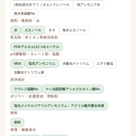
(有効成分)5-アミノオルトクレゾール
強アンモニア水
無水亜硫酸Na
溶剤・噴射剤・水
水
エタノール
ＢＧ
無水エタノール
乳化剤・非イオン界面活性剤
POEアルキル(12~14)エーテル
pH調整剤・キレート剤・塩類
MEA
塩化アンモニウム
水酸化ナトリウム
エデト酸塩
水酸化ナトリウム液
洗浄成分
ラウレス硫酸Na
ヤシ油脂肪酸アシルグルタミン酸Na
ポリマー・皮膜形成・増粘剤
塩化ジメチルジアリルアンモニウム・アクリル酸共重合体液
香料
香料
保湿・補修成分