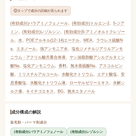
タップで成分の詳細が見られます
(有効成分)パラアミノフェノール
、
(有効成分)トルエン-2
、
5-ジア
ミン
、
(有効成分)レゾルシン
、
(有効成分)5-アミノオルトクレゾー
ル
、
水
、
POEアルキル(12~14)エーテル
、
MEA
、
ラウレス硫酸N
a
、
エタノール
、
強アンモニア水
、
塩化ジメチルジアリルアンモ
ニウム・アクリル酸共重合体液
、
ヤシ油脂肪酸アシルグルタミン
酸Na
、
塩化アンモニウム
、
香料
、
無水亜硫酸Na
、
アスコルビン
酸
、
ミリスチルアルコール
、
水酸化ナトリウム
、
エデト酸塩
、
安
息香酸塩
、
水酸化ナトリウム液
、
ローヤルゼリーエキス
、
水解シ
ルク液
、
キイチゴエキス
、
BG
、
無水エタノール
成分構成の解説
染毛剤・パーマ剤成分
(有効成分)パラアミノフェノール
(有効成分)レゾルシン