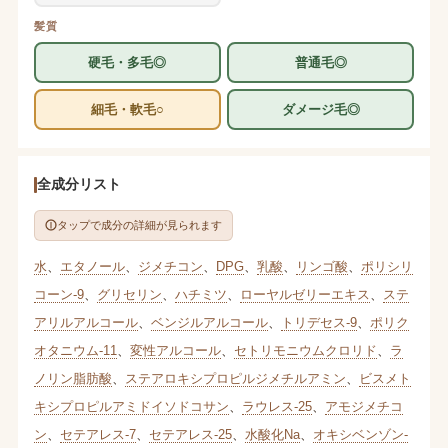
髪質
硬毛・多毛◎
普通毛◎
細毛・軟毛○
ダメージ毛◎
全成分リスト
タップで成分の詳細が見られます
水
、
エタノール
、
ジメチコン
、
DPG
、
乳酸
、
リンゴ酸
、
ポリシリ
コーン-9
、
グリセリン
、
ハチミツ
、
ローヤルゼリーエキス
、
ステ
アリルアルコール
、
ベンジルアルコール
、
トリデセス-9
、
ポリク
オタニウム-11
、
変性アルコール
、
セトリモニウムクロリド
、
ラ
ノリン脂肪酸
、
ステアロキシプロピルジメチルアミン
、
ビスメト
キシプロピルアミドイソドコサン
、
ラウレス-25
、
アモジメチコ
ン
、
セテアレス-7
、
セテアレス-25
、
水酸化Na
、
オキシベンゾン-