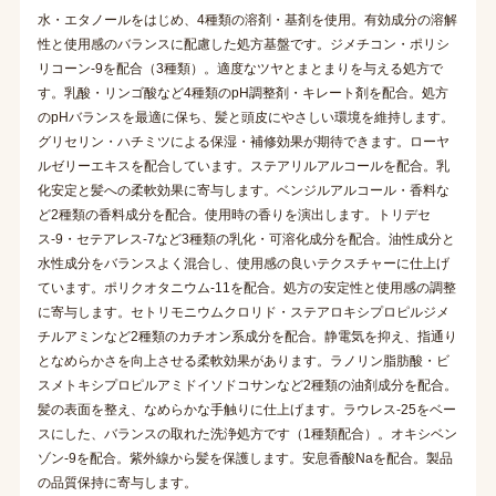
水・エタノールをはじめ、4種類の溶剤・基剤を使用。有効成分の溶解
性と使用感のバランスに配慮した処方基盤です。ジメチコン・ポリシ
リコーン-9を配合（3種類）。適度なツヤとまとまりを与える処方で
す。乳酸・リンゴ酸など4種類のpH調整剤・キレート剤を配合。処方
のpHバランスを最適に保ち、髪と頭皮にやさしい環境を維持します。
グリセリン・ハチミツによる保湿・補修効果が期待できます。ローヤ
ルゼリーエキスを配合しています。ステアリルアルコールを配合。乳
化安定と髪への柔軟効果に寄与します。ベンジルアルコール・香料な
ど2種類の香料成分を配合。使用時の香りを演出します。トリデセ
ス-9・セテアレス-7など3種類の乳化・可溶化成分を配合。油性成分と
水性成分をバランスよく混合し、使用感の良いテクスチャーに仕上げ
ています。ポリクオタニウム-11を配合。処方の安定性と使用感の調整
に寄与します。セトリモニウムクロリド・ステアロキシプロピルジメ
チルアミンなど2種類のカチオン系成分を配合。静電気を抑え、指通り
となめらかさを向上させる柔軟効果があります。ラノリン脂肪酸・ビ
スメトキシプロピルアミドイソドコサンなど2種類の油剤成分を配合。
髪の表面を整え、なめらかな手触りに仕上げます。ラウレス-25をベー
スにした、バランスの取れた洗浄処方です（1種類配合）。オキシベン
ゾン-9を配合。紫外線から髪を保護します。安息香酸Naを配合。製品
の品質保持に寄与します。