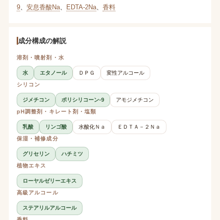
9
、
安息香酸Na
、
EDTA-2Na
、
香料
成分構成の解説
溶剤・噴射剤・水
水
エタノール
ＤＰＧ
変性アルコール
シリコン
ジメチコン
ポリシリコーン-9
アモジメチコン
pH調整剤・キレート剤・塩類
乳酸
リンゴ酸
水酸化Ｎａ
ＥＤＴＡ－２Ｎａ
保湿・補修成分
グリセリン
ハチミツ
植物エキス
ローヤルゼリーエキス
高級アルコール
ステアリルアルコール
香料