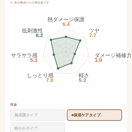
※ 成分構成からの推定値です
熱ダメージ保護
6.4
低刺激性
ツヤ
8.2
7.7
サラサラ感
ダメージ補修力
5.3
3.8
しっとり感
軽さ
7.8
5.3
用途
熱保護タイプ
保湿ケアタイプ
軽やかタイプ