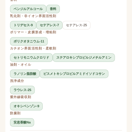
ベンジルアルコール
香料
乳化剤・非イオン界面活性剤
トリデセス-9
セテアレス-7
セテアレス-25
ポリマー・皮膜形成・増粘剤
ポリクオタニウム-11
カチオン界面活性剤・柔軟剤
セトリモニウムクロリド
ステアロキシプロピルジメチルアミン
油剤・オイル
ラノリン脂肪酸
ビスメトキシプロピルアミドイソドコサン
洗浄成分
ラウレス-25
紫外線吸収剤
オキシベンゾン-9
防腐剤
安息香酸Na