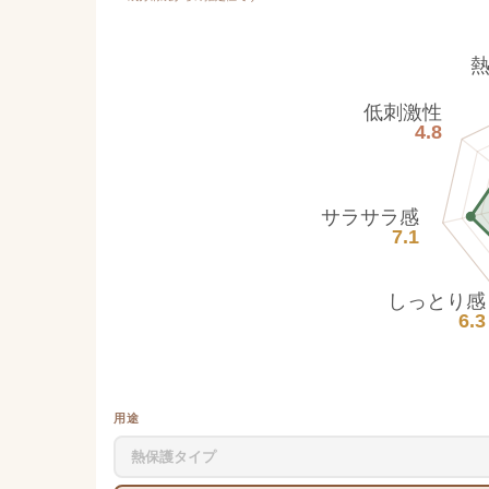
低刺激性
4.8
サラサラ感
7.1
しっとり感
6.3
用途
熱保護タイプ