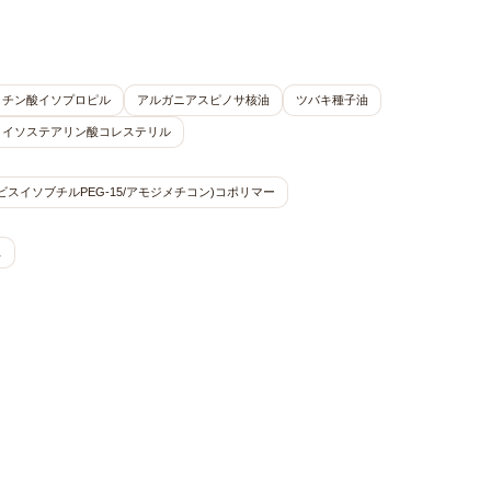
ミチン酸イソプロピル
アルガニアスピノサ核油
ツバキ種子油
イソステアリン酸コレステリル
(ビスイソブチルPEG-15/アモジメチコン)コポリマー
ス