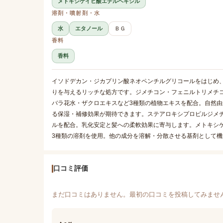
メトキシケイヒ酸エチルヘキシル
溶剤・噴射剤・水
水
エタノール
ＢＧ
香料
香料
イソドデカン・ジカプリン酸ネオペンチルグリコールをはじめ
りを与えるリッチな処方です。ジメチコン・フェニルトリメチ
バラ花水・ザクロエキスなど3種類の植物エキスを配合。自然
る保湿・補修効果が期待できます。ステアロキシプロピルジメ
ルを配合。乳化安定と髪への柔軟効果に寄与します。メトキシ
3種類の溶剤を使用。他の成分を溶解・分散させる基剤として
口コミ評価
まだ口コミはありません。最初の口コミを投稿してみませ