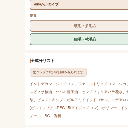
軽やかタイプ
髪質
硬毛・多毛△
細毛・軟毛◎
全成分リスト
タップで成分の詳細が見られます
イソドデカン
、
ジメチコン
、
フェニルトリメチコン
、
ジカ
スピノサ核油
、
ツバキ種子油
、
センチフォリアバラ花水
、
酸
、
ビスメトキシプロピルアミドイソドコサン
、
ステアロ
(ビスイソブチルPEG-15/アモジメチコン)コポリマー
、
イソ
ノール
、
BG
、
香料