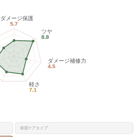
熱ダメージ保護
5.7
ツヤ
8.8
ダメージ補修力
4.5
軽さ
7.1
保湿ケアタイプ