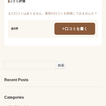
口コミ評価
まだ口コミはありません。最初の口コミを投稿してみませんか？
口コミを書く
全0件
検索
Recent Posts
Categories